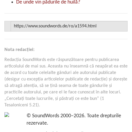
De unde vin pădurile de huilă?
Nota redacţiei:
Redacţia SoundWords este răspunzătoare pentru publicarea
articolului de mai sus. Aceasta nu înseamnă că neapărat ea este
de acord cu toate celelalte gânduri ale autorului publicate
(desigur cu excepţia articolelor publicate de redacţie) şi doreşte
să atragă atenţia, să se ţină seama de toate gândurile şi
practicile autorului, pe care el le face cunoscut în alte locuri.
„Cercetaţi toate lucrurile, şi păstraţi ce este bun” (1
Tesaloniceni 5.21).
©
SoundWords
2000–2026. Toate drepturile
rezervate.