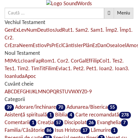
Meniu
Vechiul Testament
Gen
Ex
Lev
Num
Deut
Ios
Jud
Rut
1. Sam
2. Sam
1. Împ
2. Împ
1.
Cr
2.
Cr
Ezra
Neem
Est
Iov
Ps
Pr
Ecl
Cânt
Is
Ier
Plân
Ez
Dan
Osea
Ioel
Amo
Noul Testament
Mt
Mc
Lc
Ioan
Fap
Rom
1. Cor
2. Cor
Gal
Ef
Filip
Col
1. Tes
2.
Tes
1. Tim
2. Tim
Tit
Filim
Ev
Iac
1. Pet
2. Pet
1. Ioan
2. Ioan
3.
Ioan
Iuda
Apoc
Cuvânt cheie
A
B
C
D
E
F
G
H
I
J
K
L
M
N
O
P
Q
R
S
T
U
V
W
X
Y
Z
0-9
Categorii
Adorare/închinare
Adunarea/Biserica
39
70
55
Asistenţă spirituală
Biblia
Carte recomandată
1
4
278
Comentarii
Creaţia
Discipolat
Evanghelia
1
57
26
7
Familia/Căsătorie
Isus Hristos
Lămurire
86
17
1