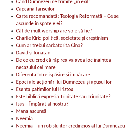
Când Dumnezeu ne trimite „în exil”
Capcana fariseilor
Carte recomandată: Teologia Reformată – Ce se
ascunde în spatele ei?
Cât de mult worship are voie să fie?
Charlie Kirk: politică, societate și creștinism
Cum ar trebui sărbătorită Cina?
David şi Ionatan
De ce eu cred că răpirea va avea loc înaintea
necazului cel mare
Diferența între ispășire și împăcare
Epoci ale acţionări lui Dumnezeu şi apusul lor
Esența patimilor lui Hristos
Este biblică expresia Trinitate sau Triunitate?
Isus – Împărat al nostru?
Mana ascunsă
Neemia
Neemia – un rob slujitor credincios al lui Dumnezeu