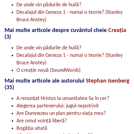
De unde vin pădurile de huilă?
Decalajul din Geneza 1 - numai o teorie?
(Stanley
Bruce Anstey)
Mai multe articole despre cuvântul cheie
Creaţia
(3)
De unde vin pădurile de huilă?
Decalajul din Geneza 1 - numai o teorie?
(Stanley
Bruce Anstey)
O creaţie nouă
(SoundWords)
Mai multe articole ale autorului
Stephan Isenberg
(35)
A renunțat Hristos la umanitatea Sa în cer?
Alegerea partenerului: jugul nepotrivit
Are Dumnezeu un plan pentru viața mea?
Are omul voință liberă?
Bogăția uitată