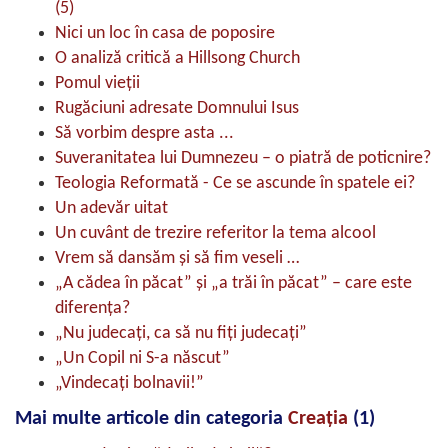
(5)
Nici un loc în casa de poposire
O analiză critică a Hillsong Church
Pomul vieţii
Rugăciuni adresate Domnului Isus
Să vorbim despre asta ...
Suveranitatea lui Dumnezeu – o piatră de poticnire?
Teologia Reformată - Ce se ascunde în spatele ei?
Un adevăr uitat
Un cuvânt de trezire referitor la tema alcool
Vrem să dansăm şi să fim veseli …
„A cădea în păcat” și „a trăi în păcat” – care este
diferența?
„Nu judecați, ca să nu fiți judecați”
„Un Copil ni S-a născut”
„Vindecați bolnavii!”
Mai multe articole din categoria
Creaţia
(1)