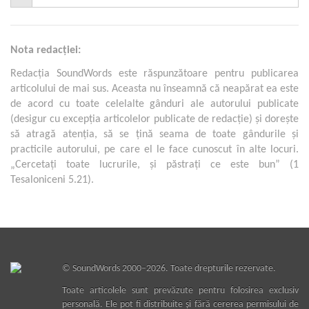
Nota redacţiei:
Redacţia SoundWords este răspunzătoare pentru publicarea
articolului de mai sus. Aceasta nu înseamnă că neapărat ea este
de acord cu toate celelalte gânduri ale autorului publicate
(desigur cu excepţia articolelor publicate de redacţie) şi doreşte
să atragă atenţia, să se ţină seama de toate gândurile şi
practicile autorului, pe care el le face cunoscut în alte locuri.
„Cercetaţi toate lucrurile, şi păstraţi ce este bun” (1
Tesaloniceni 5.21).
©
SoundWords
2000–2026. Toate drepturile rezervate.
Toate articolele sunt prevăzute pentru folosirea exclusiv
personală. Ele pot fi distribuite şi fără cererea permisului de