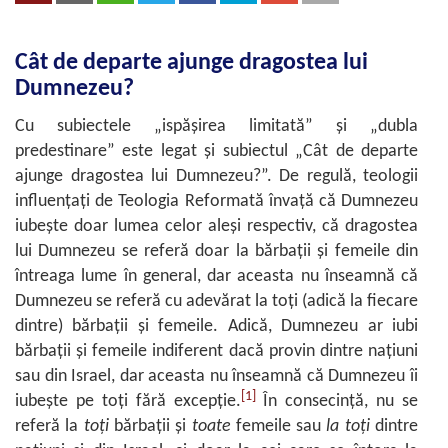
Cât de departe ajunge dragostea lui
Dumnezeu?
Cu subiectele „ispășirea limitată” și „dubla
predestinare” este legat și subiectul „Cât de departe
ajunge dragostea lui Dumnezeu?”. De regulă, teologii
influențați de Teologia Reformată învață că Dumnezeu
iubește doar lumea celor aleși respectiv, că dragostea
lui Dumnezeu se referă doar la bărbații și femeile din
întreaga lume în general, dar aceasta nu înseamnă că
Dumnezeu se referă cu adevărat la toți (adică la fiecare
dintre) bărbații și femeile. Adică, Dumnezeu ar iubi
bărbații și femeile indiferent dacă provin dintre națiuni
sau din Israel, dar aceasta nu înseamnă că Dumnezeu îi
[1]
iubește pe toți fără excepție.
În consecință, nu se
referă la
toți
bărbații și
toate
femeile sau
la toți
dintre