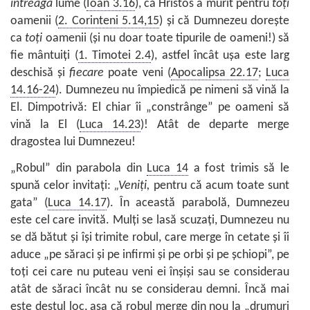
întreaga
lume (
Ioan 3.16
), că Hristos a murit pentru
toți
oamenii (
2. Corinteni 5.14,15
) și că Dumnezeu dorește
ca
toți
oamenii (și nu doar toate tipurile de oameni!) să
fie mântuiți (
1. Timotei 2.4
), astfel încât ușa este larg
deschisă și
fiecare
poate veni (
Apocalipsa 22.17
;
Luca
14.16-24
). Dumnezeu nu împiedică pe nimeni să vină la
El. Dimpotrivă: El chiar îi „constrânge” pe oameni să
vină la El (
Luca 14.23
)! Atât de departe merge
dragostea lui Dumnezeu!
„Robul” din parabola din
Luca 14
a fost trimis să le
spună celor invitați:
„Veniți,
pentru că acum toate sunt
gata” (
Luca 14.17
). În această parabolă, Dumnezeu
este cel care invită. Mulți se lasă scuzați, Dumnezeu nu
se dă bătut și își trimite robul, care merge în cetate și îi
aduce „pe săraci și pe infirmi și pe orbi și pe șchiopi”, pe
toți cei care nu puteau veni ei înșiși sau se considerau
atât de săraci încât nu se considerau demni. Încă mai
este destul loc, așa că robul merge din nou la „drumuri