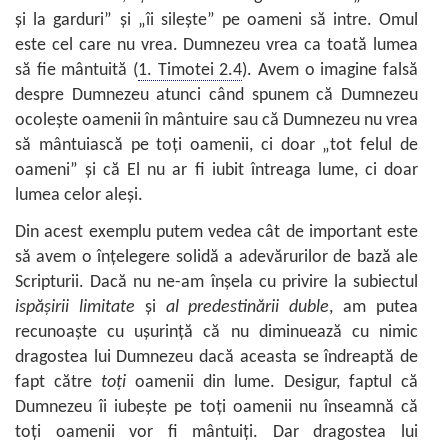
și la garduri” și „îi silește” pe oameni să intre. Omul
este cel care nu vrea. Dumnezeu vrea ca toată lumea
să fie mântuită (
1. Timotei 2.4
). Avem o imagine falsă
despre Dumnezeu atunci când spunem că Dumnezeu
ocolește oamenii în mântuire sau că Dumnezeu nu vrea
să mântuiască pe toți oamenii, ci doar „tot felul de
oameni” și că El nu ar fi iubit întreaga lume, ci doar
lumea celor aleși.
Din acest exemplu putem vedea cât de important este
să avem o înțelegere solidă a adevărurilor de bază ale
Scripturii. Dacă nu ne-am înșela cu privire la subiectul
ispășirii limitate
și
al predestinării duble
, am putea
recunoaște cu ușurință că nu diminuează cu nimic
dragostea lui Dumnezeu dacă aceasta se îndreaptă de
fapt către
toți
oamenii din lume. Desigur, faptul că
Dumnezeu îi iubește pe toți oamenii nu înseamnă că
toți oamenii vor fi mântuiți. Dar dragostea lui