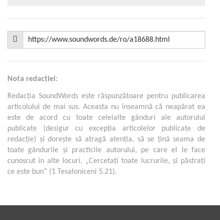
Nota redacţiei:
Redacţia SoundWords este răspunzătoare pentru publicarea
articolului de mai sus. Aceasta nu înseamnă că neapărat ea
este de acord cu toate celelalte gânduri ale autorului
publicate (desigur cu excepţia articolelor publicate de
redacţie) şi doreşte să atragă atenţia, să se ţină seama de
toate gândurile şi practicile autorului, pe care el le face
cunoscut în alte locuri. „Cercetaţi toate lucrurile, şi păstraţi
ce este bun” (1 Tesaloniceni 5.21).