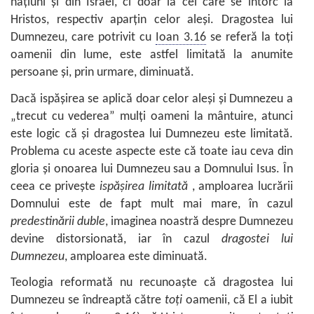
națiuni și din Israel, ci doar la cei care se întorc la
Hristos, respectiv aparțin celor aleși. Dragostea lui
Dumnezeu, care potrivit cu
Ioan 3.16
se referă la toți
oamenii din lume, este astfel limitată la anumite
persoane și, prin urmare, diminuată.
Dacă ispășirea se aplică doar celor aleși și Dumnezeu a
„trecut cu vederea” mulți oameni la mântuire, atunci
este logic că și dragostea lui Dumnezeu este limitată.
Problema cu aceste aspecte este că toate iau ceva din
gloria și onoarea lui Dumnezeu sau a Domnului Isus. În
ceea ce privește
ispășirea limitată
, amploarea lucrării
Domnului este de fapt mult mai mare, în cazul
predestinării duble
, imaginea noastră despre Dumnezeu
devine distorsionată, iar în cazul
dragostei lui
Dumnezeu
, amploarea este diminuată.
Teologia reformată nu recunoaște că dragostea lui
Dumnezeu se îndreaptă către
toți
oamenii, că El a iubit