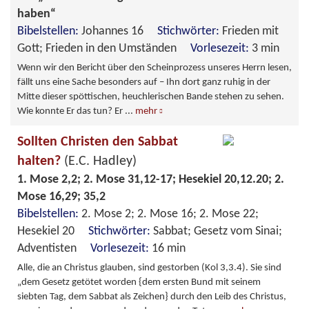
haben“
Bibelstellen:
Johannes 16
Stichwörter:
Frieden mit
Gott; Frieden in den Umständen
Vorlesezeit:
3 min
Wenn wir den Bericht über den Scheinprozess unseres Herrn lesen,
fällt uns eine Sache besonders auf – Ihn dort ganz ruhig in der
Mitte dieser spöttischen, heuchlerischen Bande stehen zu sehen.
Wie konnte Er das tun? Er
...
mehr
Sollten Christen den Sabbat
halten?
(E.C. Hadley)
1. Mose 2,2; 2. Mose 31,12-17; Hesekiel 20,12.20; 2.
Mose 16,29; 35,2
Bibelstellen:
2. Mose 2; 2. Mose 16; 2. Mose 22;
Hesekiel 20
Stichwörter:
Sabbat; Gesetz vom Sinai;
Adventisten
Vorlesezeit:
16 min
Alle, die an Christus glauben, sind gestorben (Kol 3,3.4). Sie sind
„dem Gesetz getötet worden {dem ersten Bund mit seinem
siebten Tag, dem Sabbat als Zeichen} durch den Leib des Christus,