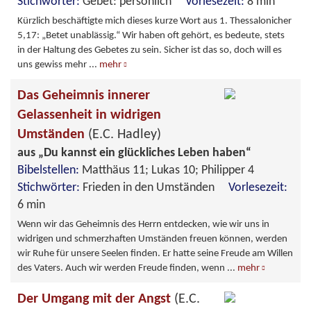
Stichwörter:
Gebet: persönlich
Vorlesezeit:
8 min
Kürzlich beschäftigte mich dieses kurze Wort aus 1. Thessalonicher
5,17: „Betet unablässig.“ Wir haben oft gehört, es bedeute, stets
in der Haltung des Gebetes zu sein. Sicher ist das so, doch will es
uns gewiss mehr
...
mehr
Das Geheimnis innerer
Gelassenheit in widrigen
Umständen
(E.C. Hadley)
aus „Du kannst ein glückliches Leben haben“
Bibelstellen:
Matthäus 11; Lukas 10; Philipper 4
Stichwörter:
Frieden in den Umständen
Vorlesezeit:
6 min
Wenn wir das Geheimnis des Herrn entdecken, wie wir uns in
widrigen und schmerzhaften Umständen freuen können, werden
wir Ruhe für unsere Seelen finden. Er hatte seine Freude am Willen
des Vaters. Auch wir werden Freude finden, wenn
...
mehr
Der Umgang mit der Angst
(E.C.