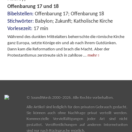
Offenbarung 17 und 18
Bibelstellen:
Offenbarung 17; Offenbarung 18
Stichwörter:
Babylon; Zukunft; Katholische Kirche
Vorlesezeit:
17 min
Während des dunklen Mittelalters beherrschte die römische Kirche
ganz Europa, setzte Könige ein und ab nach ihrem Gutdünken.
Dann kam die Reformation und brach die Macht. Aber der
Protestantismus zerstreute sich in zahllose
...
mehr
©
SoundWords
2000–2026. Alle Rechte vorbehalten.
Alle Artikel sind lediglich für den privaten Gebrauch gedacht.
Sie können auch ohne Nachfrage privat verteilt werden.
Kommerzielle Vervielfältigungen jeder Art sind nicht
gestattet. Veröffentlichungen auf anderen Internetseiten
sind nur nach Rücksprache möglich.