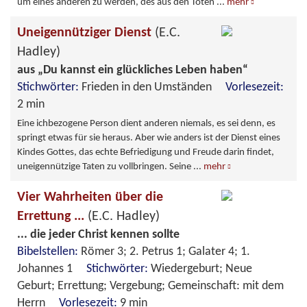
um eines anderen zu werden, des aus den Toten
...
mehr
Uneigennütziger Dienst
(E.C.
Hadley)
aus „Du kannst ein glückliches Leben haben“
Stichwörter:
Frieden in den Umständen
Vorlesezeit:
2 min
Eine ichbezogene Person dient anderen niemals, es sei denn, es
springt etwas für sie heraus. Aber wie anders ist der Dienst eines
Kindes Gottes, das echte Befriedigung und Freude darin findet,
uneigennützige Taten zu vollbringen. Seine
...
mehr
Vier Wahrheiten über die
Errettung ...
(E.C. Hadley)
... die jeder Christ kennen sollte
Bibelstellen:
Römer 3; 2. Petrus 1; Galater 4; 1.
Johannes 1
Stichwörter:
Wiedergeburt; Neue
Geburt; Errettung; Vergebung; Gemeinschaft: mit dem
Herrn
Vorlesezeit:
9 min