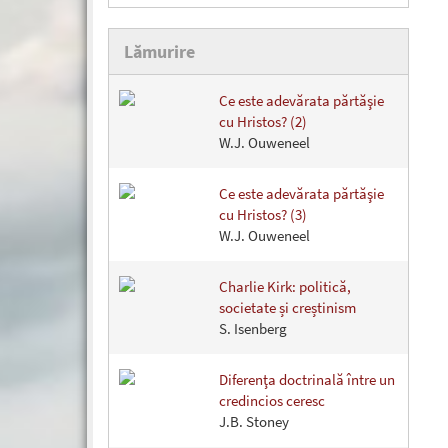
Lămurire
Ce este adevărata părtăşie
cu Hristos? (2)
W.J. Ouweneel
Ce este adevărata părtăşie
cu Hristos? (3)
W.J. Ouweneel
Charlie Kirk: politică,
societate și creștinism
S. Isenberg
Diferenţa doctrinală între un
credincios ceresc
J.B. Stoney