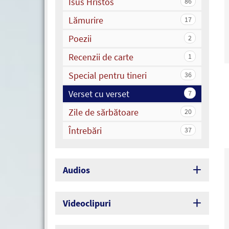
Isus Hristos
86
Lămurire
17
Poezii
2
Recenzii de carte
1
Special pentru tineri
36
Verset cu verset
7
Zile de sărbătoare
20
Întrebări
37
Audios
Videoclipuri