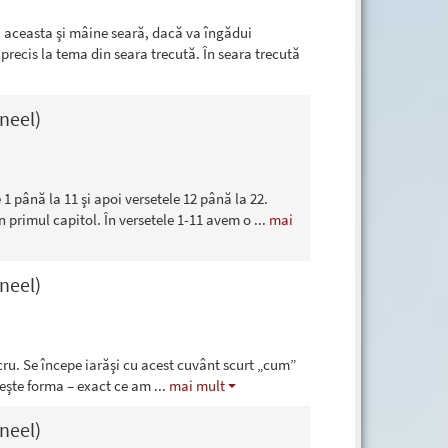
 aceasta şi mâine seară, dacă va îngădui
 precis la tema din seara trecută. În seara trecută
neel)
 1 până la 11 şi apoi versetele 12 până la 22.
n primul capitol. În versetele 1-11 avem o
...
mai
neel)
ru. Se începe iarăşi cu acest cuvânt scurt „cum”
riveşte forma – exact ce am
...
mai mult
neel)