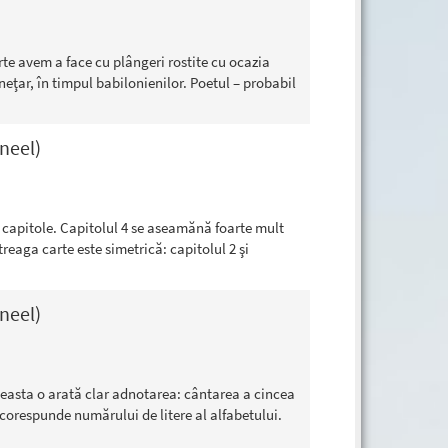
arte avem a face cu plângeri rostite cu ocazia
neţar, în timpul babilonienilor. Poetul – probabil
neel)
 capitole. Capitolul 4 se aseamănă foarte mult
ntreaga carte este simetrică: capitolul 2 şi
neel)
ceasta o arată clar adnotarea: cântarea a cincea
corespunde numărului de litere al alfabetului.