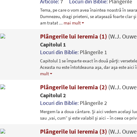
Articole:
7
Locuri din Biblie:
Plângerile
Tema, pe care o vom avea înaintea noastră în seara
Dumnezeu, dragi prieteni, se ataşează foarte clar şi
am tratat
...
mai mult
Plângerile lui Ieremia (1)
(W.J. Ouwe
Capitolul 1
Locuri din Biblie:
Plângerile 1
Capitolul 1 se împarte exact în două părţi: versetele
Aceasta nu este întotdeauna aşa, dar aşa este aici î
mult
Plângerile lui Ieremia (2)
(W.J. Ouwe
Capitolul 2
Locuri din Biblie:
Plângerile 2
Mergem la a doua cântare. Şi aici vedem acelaşi luc
sau „vai, cum” şi este valabil şi aici – în ceea ce p
Plângerile lui Ieremia (3)
(W.J. Ouwe