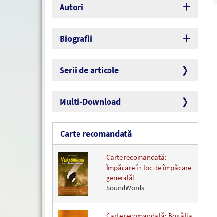
Autori
Biografii
Serii de articole
Multi-Download
Carte recomandată
Carte recomandată:
Împăcare în loc de împăcare
generală!
SoundWords
Carte recomandată: Bogăţia