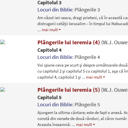
Capitolul 3
Locuri din Biblie:
Plângerile 3
Am văzut ieri seara, dragi prieteni, că în această c
distrugerii cetăţii Ierusalim – în timpul lui Nebucad
...
mai mult
Plângerile lui Ieremia (4)
(W.J. Ouwe
Capitolul 4
Locuri din Biblie:
Plângerile 4
Voi spune ceva pe scurt şi despre următoarele două
cu capitolul 2 şi capitolul 5 cu capitolul 1, aşa că î
capitolul 4, capitolul 1 şi
...
mai mult
Plângerile lui Ieremia (5)
(W.J. Ouwe
Capitolul 5
Locuri din Biblie:
Plângerile 5
Ajungem la ultima cântare; este de fapt o anexă. A
constă din versete de două rânduri, al căror număr 
Aceasta înseamnă:
...
mai mult