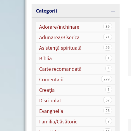
Categorii
Adorare/închinare
39
Adunarea/Biserica
71
Asistenţă spirituală
56
Biblia
1
Carte recomandată
4
Comentarii
279
Creaţia
1
Discipolat
57
Evanghelia
26
Familia/Căsătorie
7