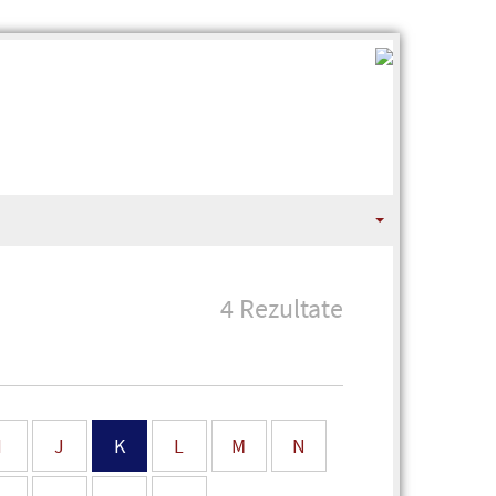
4 Rezultate
I
J
K
L
M
N