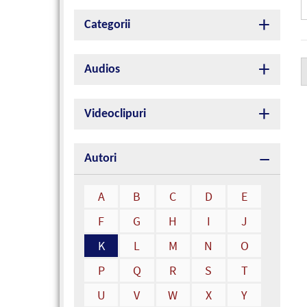
Categorii
Audios
Videoclipuri
Autori
A
B
C
D
E
F
G
H
I
J
K
L
M
N
O
P
Q
R
S
T
U
V
W
X
Y