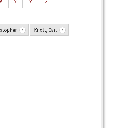
W
X
Y
Z
istopher
Knott, Carl
1
1