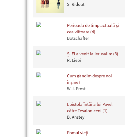
S. Ridout
Perioada de timp actuală şi
cea viitoare (4)
Botschafter
Și El a venit la Ierusalim (3)
R. Liebi
Cum gândim despre noi
înșine?
W.J. Prost
Epistola întâi a lui Pavel
către Tesaloniceni (1)
B. Anstey
Pomul vieţii