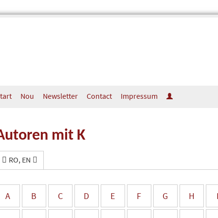
tart
Nou
Newsletter
Contact
Impressum
Autoren mit K
RO, EN
A
B
C
D
E
F
G
H