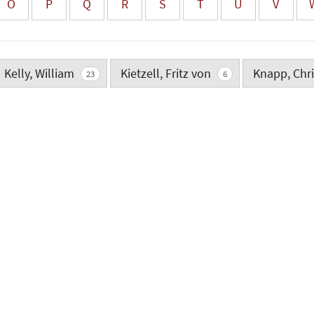
O
P
Q
R
S
T
U
V
Kelly, William
Kietzell, Fritz von
Knapp, Chr
23
6