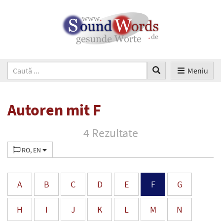
Meniu
Autoren mit F
4 Rezultate
RO, EN
A
B
C
D
E
F
G
H
I
J
K
L
M
N