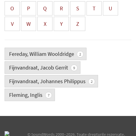
O
P
Q
R
S
T
U
V
W
X
Y
Z
Fereday, William Wooldridge
2
Fijnvandraat, Jacob Gerrit
9
Fijnvandraat, Johannes Philippus
2
Fleming, Inglis
7
©
SoundWords
2000–2026. Toate drepturile rezervate.