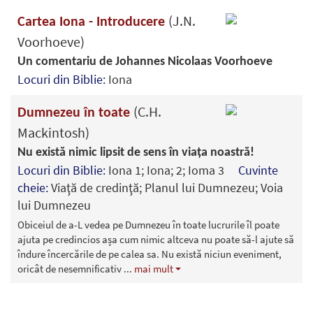
(J.N.
Cartea Iona - Introducere
Voorhoeve)
Un comentariu de Johannes Nicolaas Voorhoeve
Locuri din Biblie:
Iona
(C.H.
Dumnezeu în toate
Mackintosh)
Nu există nimic lipsit de sens în viața noastră!
Locuri din Biblie:
Iona 1; Iona; 2; Ioma 3
Cuvinte
cheie:
Viaţă de credinţă; Planul lui Dumnezeu; Voia
lui Dumnezeu
Obiceiul de a-L vedea pe Dumnezeu în toate lucrurile îl poate
ajuta pe credincios așa cum nimic altceva nu poate să-l ajute să
îndure încercările de pe calea sa. Nu există niciun eveniment,
oricât de nesemnificativ
...
mai mult