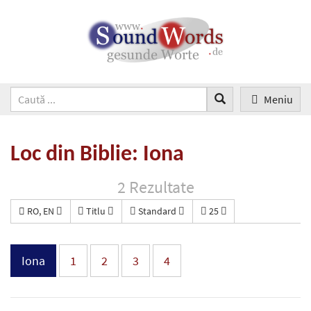
Meniu
Loc din Biblie: Iona
2 Rezultate
RO, EN
Titlu
Standard
25
Iona
1
2
3
4