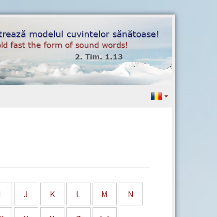
I
J
K
L
M
N