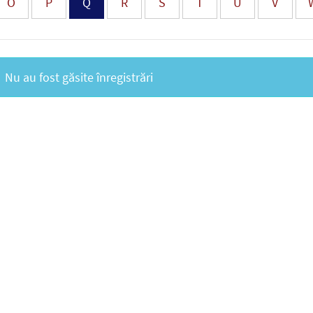
O
P
Q
R
S
T
U
V
Nu au fost găsite înregistrări