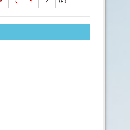
W
X
Y
Z
0-9