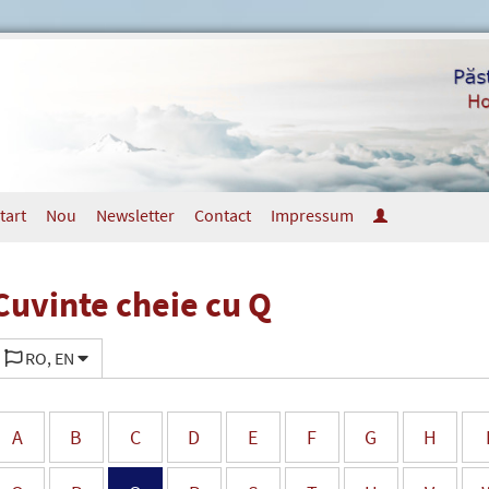
tart
Nou
Newsletter
Contact
Impressum
Cuvinte cheie cu Q
RO, EN
A
B
C
D
E
F
G
H