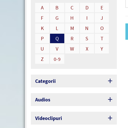
A
B
C
D
E
F
G
H
I
J
K
L
M
N
O
P
Q
R
S
T
U
V
W
X
Y
Z
0-9
Categorii
Audios
Videoclipuri