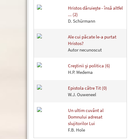
Hristos dăruiește - însă altfel
... (2)
D. Schürmann
Ale cui păcate le-a purtat
Hristos?
Autor necunoscut
Creştinii şi politica (6)
H.P. Medema
Epistola către Tit (0)
W.J. Ouweneel
Un ultim cuvânt al
Domnului adresat
slujitorilor Lui
F.B. Hole