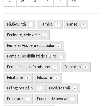
V
W
X
Y
Z
0-9
Făgăduință
Familie
Farisei
1
1
9
Fecioare, cele zece
2
Femeie: Acoperirea capului
2
Femeie: posibilităţi de slujire
2
Femeie: slujba în misiune
Feminism
1
1
Filiaţiune
Filosofie
3
1
Frângerea pâinii
Frică/teamă
8
4
Frustrare
Funcţia de avocat
5
2