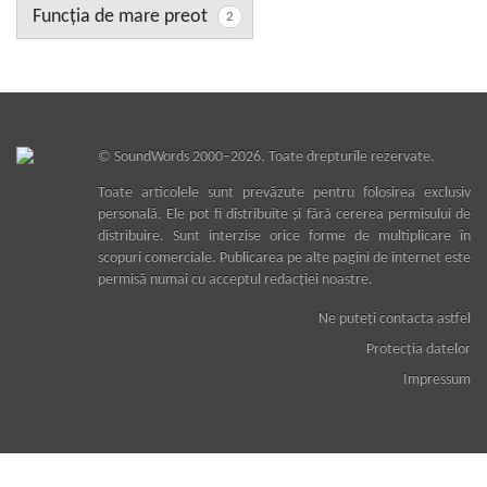
Funcţia de mare preot
2
©
SoundWords
2000–2026. Toate drepturile rezervate.
Toate articolele sunt prevăzute pentru folosirea exclusiv
personală. Ele pot fi distribuite şi fără cererea permisului de
distribuire. Sunt interzise orice forme de multiplicare în
scopuri comerciale. Publicarea pe alte pagini de internet este
permisă numai cu acceptul redacţiei noastre.
Ne puteţi contacta astfel
Protecţia datelor
Impressum