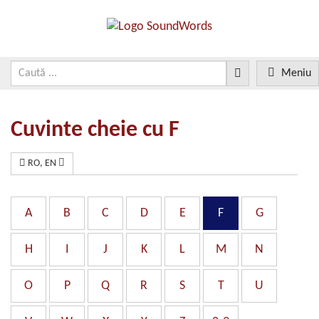
Meniu
Cuvinte cheie cu F
RO, EN
A
B
C
D
E
F
G
H
I
J
K
L
M
N
O
P
Q
R
S
T
U