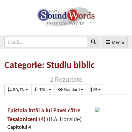
Meniu
Categorie: Studiu biblic
2 Rezultate
RO, EN
Titlu
Standard
25
Epistola întâi a lui Pavel către
(H.A. Ironside)
Tesaloniceni (4)
Capitolul 4