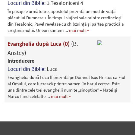
Locuri din Biblie:
1 Tesaloniceni 4
În pasajele următoare, apostolul prezintă un mod de viață
plăcut lui Dumnezeu. În timpul slujbei sale printre credincioșii
din Tesalonic, Pavel revelase cu chibzuință și partea practică a
creștinismului. Uneori suntem
...
mai mult
(B.
Evanghelia după Luca (0)
Anstey)
Introducere
Locuri din Biblie:
Luca
Evanghelia după Luca Îl prezintă pe Domnul Isus Hristos ca Fiul
al Omului, care lucrează printre oameni în harul ceresc. Este
una dintre cele trei evanghelii numite „sinoptice” – Matei și
Marcu fiind celelalte
...
mai mult