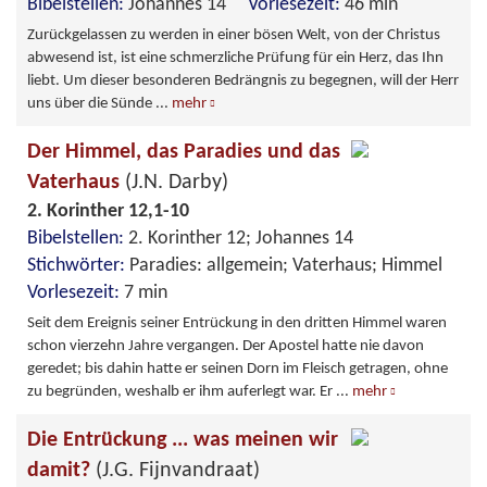
Bibelstellen:
Johannes 14
Vorlesezeit:
46 min
Zurückgelassen zu werden in einer bösen Welt, von der Christus
abwesend ist, ist eine schmerzliche Prüfung für ein Herz, das Ihn
liebt. Um dieser besonderen Bedrängnis zu begegnen, will der Herr
uns über die Sünde
...
mehr
Der Himmel, das Paradies und das
Vaterhaus
(J.N. Darby)
2. Korinther 12,1-10
Bibelstellen:
2. Korinther 12; Johannes 14
Stichwörter:
Paradies: allgemein; Vaterhaus; Himmel
Vorlesezeit:
7 min
Seit dem Ereignis seiner Entrückung in den dritten Himmel waren
schon vierzehn Jahre vergangen. Der Apostel hatte nie davon
geredet; bis dahin hatte er seinen Dorn im Fleisch getragen, ohne
zu begründen, weshalb er ihm auferlegt war. Er
...
mehr
Die Entrückung ... was meinen wir
damit?
(J.G. Fijnvandraat)