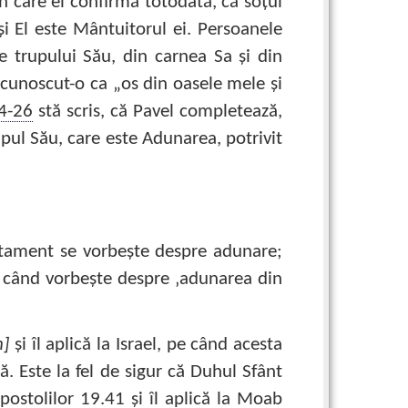
in care el confirmă totodată, că soţul
 şi El este Mântuitorul ei. Persoanele
e trupului Său, din carnea Sa şi din
cunoscut-o ca „os din oasele mele şi
4-26
stă scris, că Pavel completează,
upul Său, care este Adunarea, potrivit
estament se vorbeşte despre adunare;
, când vorbeşte despre ‚adunarea din
h]
şi îl aplică la Israel, pe când acesta
ă. Este la fel de sigur că Duhul Sfânt
postolilor 19.41
şi îl aplică la Moab