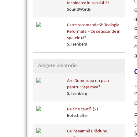
c
Închinarea în secolul 21
e
SoundWords
i
Carte recomandată: Teologia
o
Reformată – Ce se ascunde în
c
spatele ei?
S. Isenberg
c
a
Alegere aleatorie
Are Dumnezeu un plan
„
pentru viața mea?
n
S. Isenberg
p
Pe cine cauţi? (2)
F
Botschafter
s
Ce înseamnă Crăciunul