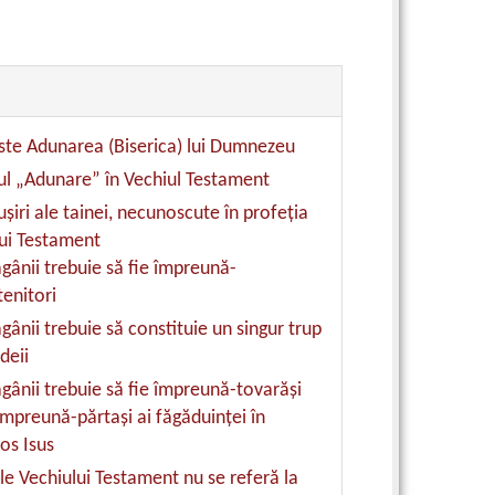
ste Adunarea (Biserica) lui Dumnezeu
l „Adunare” în Vechiul Testament
suşiri ale tainei, necunoscute în profeţia
ui Testament
ăgânii trebuie să fie împreună-
enitori
ăgânii trebuie să constituie un singur trup
deii
ăgânii trebuie să fie împreună-tovarăşi
împreună-părtaşi ai făgăduinţei în
tos Isus
ile Vechiului Testament nu se referă la