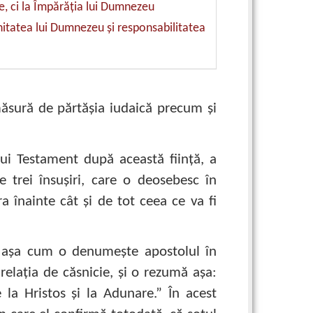
, ci la Împărăţia lui Dumnezeu
itatea lui Dumnezeu şi responsabilitatea
ăsură de părtăşia iudaică precum şi
lui Testament după această fiinţă, a
trei însuşiri, care o deosebesc în
 înainte cât şi de tot ceea ce va fi
, aşa cum o denumeşte apostolul în
 relaţia de căsnicie, şi o rezumă aşa:
 la Hristos şi la Adunare.” În acest