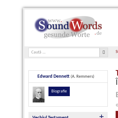
S
Edward Dennett
(A. Remmers)
Biografie
©
Vechiul Testament