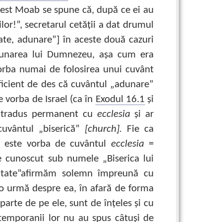
acest Moab se spune că, după ce ei au
or!”, secretarul cetăţii a dat drumul
te, adunare”] în aceste două cazuri
unarea lui Dumnezeu, aşa cum era
orba numai de folosirea unui cuvânt
uficient de des că cuvântul „adunare”
 vorba de Israel (ca în
Exodul 16.1
şi
ste tradus permanent cu
ecclesia
şi ar
cuvântul „biserică”
[church].
Fie ca
u este vorba de cuvântul
ecclesia
=
e cunoscut sub numele „Biserica lui
itate”afirmăm solemn împreună cu
 o urmă despre ea, în afară de forma
parte de pe ele, sunt de înţeles şi cu
ntemporanii lor nu au spus câtuşi de