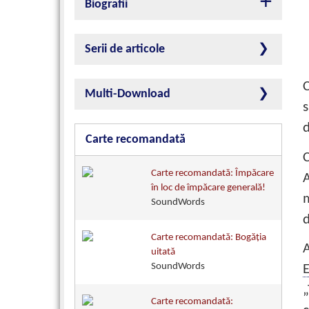
Biografii
Serii de articole
C
Multi-Download
s
d
Carte recomandată
C
Carte recomandată: Împăcare
A
în loc de împăcare generală!
m
SoundWords
Carte recomandată: Bogăţia
uitată
SoundWords
E
„
Carte recomandată: