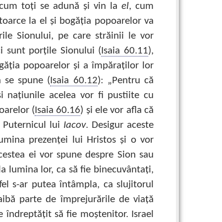
ă cum toţi se adună şi vin la
el
, cum
toarce la el şi bogăţia popoarelor va
rile Sionului, pe care străinii le vor
ci sunt porţile Sionului (
Isaia 60.11
),
ăţia popoarelor şi a împăraţilor lor
n se spune (
Isaia 60.12
): „Pentru că
i naţiunile acelea vor fi pustiite cu
oarelor (
Isaia 60.16
) şi ele vor afla că
 Puternicul lui
Iacov
. Desigur aceste
umina prezenţei lui Hristos şi o vor
acestea ei vor spune despre Sion sau
la lumina lor, ca să fie binecuvântaţi,
 fel s-ar putea întâmpla, ca slujitorul
ibă parte de împrejurările de viaţă
 îndreptăţit să fie moştenitor. Israel