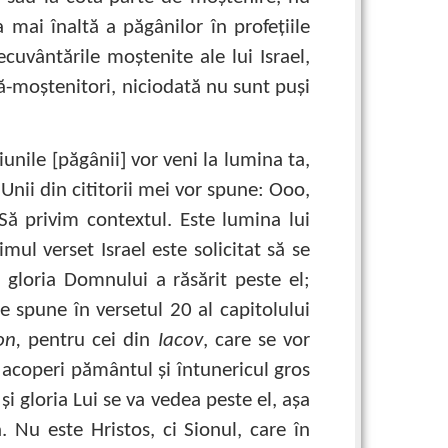
mai înaltă a păgânilor în profeţiile
cuvântările moştenite ale lui Israel,
nă-moştenitori, niciodată nu sunt puşi
ţiunile [păgânii] vor veni la lumina ta,
.” Unii din cititorii mei vor spune: Ooo,
Să privim contextul. Este lumina lui
imul verset Israel este solicitat să se
i gloria Domnului a răsărit peste el;
 spune în versetul 20 al capitolului
on,
pentru cei din
Iacov
, care se vor
a acoperi pământul şi întunericul gros
şi gloria Lui se va vedea peste el, aşa
 Nu este Hristos, ci Sionul, care în