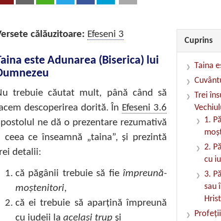
ersete călăuzitoare:
Efeseni 3
Cuprins
Taina este Adunarea (Biserica) lui
Taina e
Dumnezeu
Cuvântu
Nu trebuie căutat mult, până când să
Trei în
acem descoperirea dorită. În
Efeseni 3.6
Vechiul
1. P
postolul ne dă o prezentare rezumativă
moşt
 ceea ce înseamnă „taina”, şi prezintă
2. P
rei detalii:
cu iu
că păgânii trebuie să fie
împreună-
3. P
sau 
moştenitori
,
Hris
că ei trebuie să aparţină împreună
Profeţi
cu iudeii la
acelaşi trup
şi