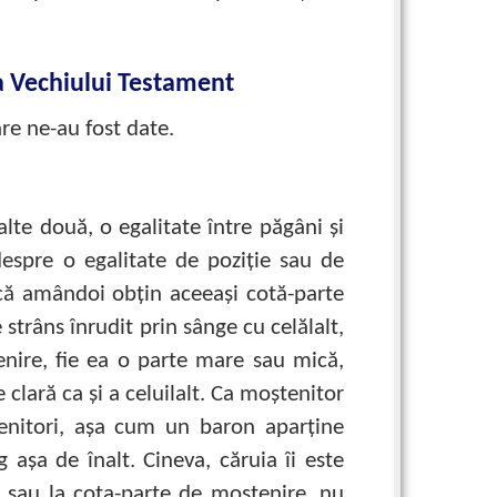
ia Vechiului Testament
are ne-au fost date.
lte două, o egalitate între păgâni şi
despre o egalitate de poziţie sau de
că amândoi obţin aceeaşi cotă-parte
trâns înrudit prin sânge cu celălalt,
enire, fie ea o parte mare sau mică,
de clară ca şi a celuilalt. Ca moştenitor
tenitori, aşa cum un baron aparţine
 aşa de înalt. Cineva, căruia îi este
 sau la cota-parte de moştenire, nu