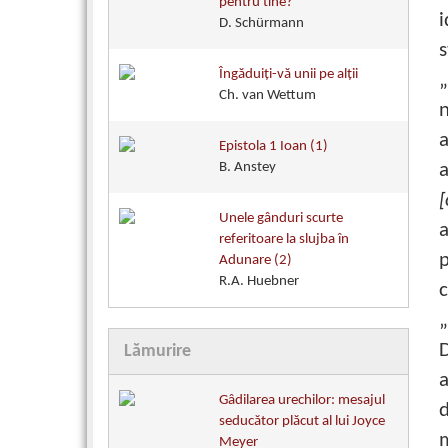
pentru tine?
i
D. Schürmann
s
Îngăduiţi-vă unii pe alţii
„
Ch. van Wettum
a
Epistola 1 Ioan (1)
B. Anstey
a
[
Unele gânduri scurte
a
referitoare la slujba în
p
Adunare (2)
R.A. Huebner
„
Lămurire
a
Gâdilarea urechilor: mesajul
d
seducător plăcut al lui Joyce
m
Meyer