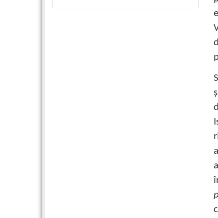
e
V
d
p
ş
d
I
r
a
a
î
c