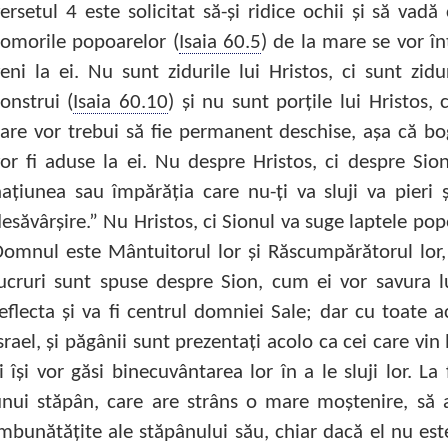
ersetul 4 este solicitat să-şi ridice ochii şi să vad
omorile popoarelor (
Isaia 60.5
) de la mare se vor în
eni la ei. Nu sunt zidurile lui Hristos, ci sunt zidu
onstrui (
Isaia 60.10
) şi nu sunt porţile lui Hristos, 
are vor trebui să fie permanent deschise, aşa că bog
or fi aduse la ei. Nu despre Hristos, ci despre Sio
aţiunea sau împărăţia care nu-ţi va sluji va pieri ş
esăvârşire.” Nu Hristos, ci Sionul va suge laptele pop
omnul este Mântuitorul lor şi Răscumpărătorul lor,
ucruri sunt spuse despre Sion, cum ei vor savura l
eflecta şi va fi centrul domniei Sale; dar cu toate 
srael, şi păgânii sunt prezentaţi acolo ca cei care vin 
i îşi vor găsi binecuvântarea lor în a le sluji lor. La
nui stăpân, care are strâns o mare moştenire, să a
mbunătăţite ale stăpânului său, chiar dacă el nu este