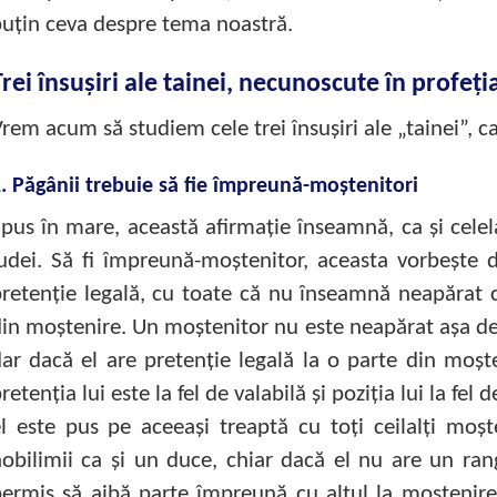
uţin ceva despre tema noastră.
Trei însuşiri ale tainei, necunoscute în profeţ
rem acum să studiem cele trei însuşiri ale „tainei”, c
. Păgânii trebuie să fie împreună-moştenitori
pus în mare, această afirmaţie înseamnă, ca şi celela
udei. Să fi împreună-moştenitor, aceasta vorbeşte 
retenţie legală, cu toate că nu înseamnă neapărat 
in moştenire. Un moştenitor nu este neapărat aşa de s
ar dacă el are pretenţie legală la o parte din moşt
retenţia lui este la fel de valabilă şi poziţia lui la fel 
l este pus pe aceeaşi treaptă cu toţi ceilalţi moş
obilimii ca şi un duce, chiar dacă el nu are un rang
ermis să aibă parte împreună cu altul la moştenire