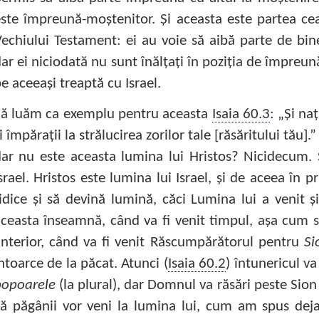
ste împreună-moştenitor. Şi aceasta este partea cea 
echiului Testament: ei au voie să aibă parte de bine
ar ei niciodată nu sunt înălţaţi în poziţia de împreu
e aceeaşi treaptă cu Israel.
Să luăm ca exemplu pentru aceasta
Isaia 60.3
: „Şi na
i împăraţii la strălucirea zorilor tale [răsăritului tău]
ar nu este aceasta lumina lui Hristos? Nicidecum. 
srael. Hristos este lumina lui Israel, şi de aceea în pr
idice şi să devină lumină, căci Lumina lui a venit ş
ceasta înseamnă, când va fi venit timpul, aşa cum se
nterior, când va fi venit Răscumpărătorul pentru
Si
ntoarce de la păcat. Atunci (
Isaia 60.2
) întunericul v
popoarele
(la plural), dar Domnul va răsări peste Sion 
ă păgânii vor veni la lumina lui, cum am spus deja.