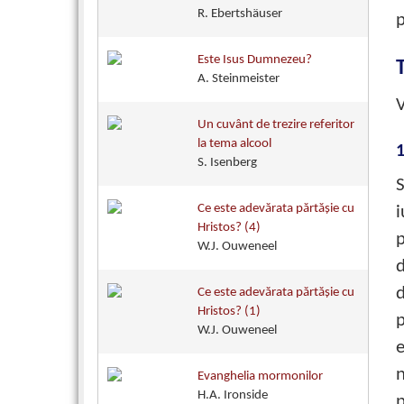
R. Ebertshäuser
p
Este Isus Dumnezeu?
A. Steinmeister
V
Un cuvânt de trezire referitor
la tema alcool
1
S. Isenberg
S
Ce este adevărata părtăşie cu
i
Hristos? (4)
p
W.J. Ouweneel
d
d
Ce este adevărata părtăşie cu
Hristos? (1)
p
W.J. Ouweneel
e
n
Evanghelia mormonilor
H.A. Ironside
p