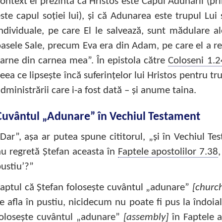
ontext el prezintă că Hristos este Capul Adunării (pr
ste capul soţiei lui), şi că Adunarea este trupul Lui
ndividuale, pe care El le salvează, sunt mădulare al
asele Sale, precum Eva era din Adam, pe care el a re
arne din carnea mea”. În epistola către
Coloseni 1.2
eea ce lipseşte încă suferinţelor lui Hristos pentru tr
dministrării care i-a fost dată – şi anume taina.
Cuvântul „Adunare” în Vechiul Testament
Dar”, aşa ar putea spune cititorul, „şi în Vechiul T
u regretă Ştefan aceasta în
Faptele apostolilor 7.38
ustiu’?”
aptul că Ştefan foloseşte cuvântul „adunare”
[churc
e afla în pustiu, nicidecum nu poate fi pus la îndoial
foloseşte cuvântul „adunare”
[assembly]
în
Faptele a