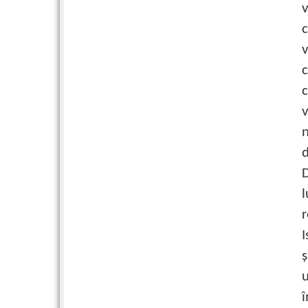
v
c
v
c
c
v
n
d
D
l
r
I
ş
u
î