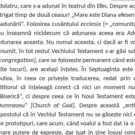
dolatru, care s-a adunat în teatrul din Efes. Despre 
trigat timp de două ceasuri „Mare este Diana efesenil
adunării”. Folosirea cuvântului
ecclesia
[= „comunita
nu înseamnă nicidecum că adunarea aceea era Ad
dunarea aceasta. Nu numai aceasta, ci dacă ar fi v
numit, în tot restul Vechiului Testament s-ar găsi s
congregation],
care se foloseşte permanent când este
lte locuri), are acelaşi înţeles. În Septuaginta e
utea, în ceea ce priveşte traducerea, redat prin 
cititorul să înţeleagă corect că nici un moment n
Biserică”, ci despre ceea ce în Noul Testament est
Dumnezeu”
[Church of God].
Despre această „ent
postolul că în Vechiul Testament nu se găseşte nici
e prototipuri, care acum, când voalul a fost dat la o 
are putere de expresie, dar luat în sine însuşi co