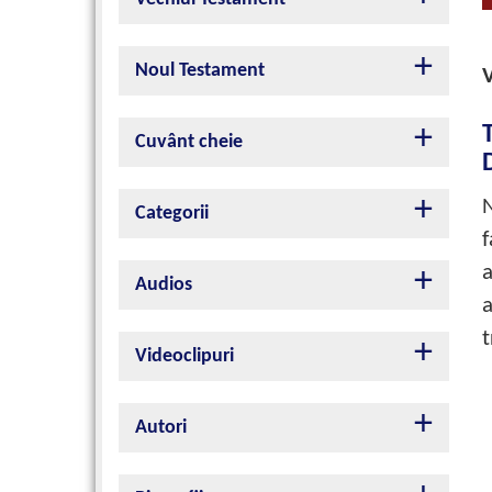
Noul Testament
V
Cuvânt cheie
Categorii
f
a
Audios
a
t
Videoclipuri
Autori