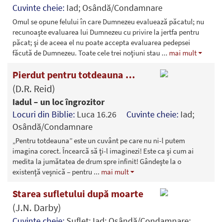
Cuvinte cheie:
Iad; Osândă/Condamnare
Omul se opune felului în care Dumnezeu evaluează păcatul; nu
recunoaşte evaluarea lui Dumnezeu cu privire la jertfa pentru
păcat; şi de aceea el nu poate accepta evaluarea pedepsei
făcută de Dumnezeu. Toate cele trei noţiuni stau
...
mai mult
Pierdut pentru totdeauna …
(D.R. Reid)
Iadul – un loc îngrozitor
Locuri din Biblie:
Luca 16.26
Cuvinte cheie:
Iad;
Osândă/Condamnare
„Pentru totdeauna” este un cuvânt pe care nu ni-l putem
imagina corect. Încearcă să ţi-l imaginezi! Este ca şi cum ai
medita la jumătatea de drum spre infinit! Gândeşte la o
existenţă veşnică – pentru
...
mai mult
Starea sufletului după moarte
(J.N. Darby)
Cuvinte cheie:
Suflet; Iad; Osândă/Condamnare;