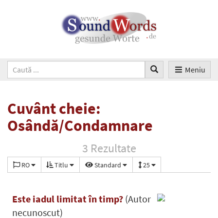
Meniu
Cuvânt cheie:
Osândă/Condamnare
3 Rezultate
RO
Titlu
Standard
25
Este iadul limitat în timp?
(Autor
necunoscut)