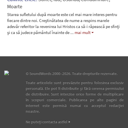
Moarte
Starea sufletului după moarte este cel mai mare interes pentru
fiecare dintre noi. Creştinătatea de nume a respins marele
adevăr referitor la revenirea lui Hristos ca să-i răpească pe sfinţi
şi ca să judece pământul înainte de
...
mai mult
©
SoundWords
2000–2026. Toate drepturile rezervate.
Toate articolele sunt prevăzute pentru folosirea exclusiv
personală. Ele pot fi distribuite şi fără cererea permisului
de distribuire. Sunt interzise orice forme de multiplicare
în scopuri comerciale. Publicarea pe alte pagini de
internet este permisă numai cu acceptul redacţiei
noastre.
Ne puteţi contacta astfel