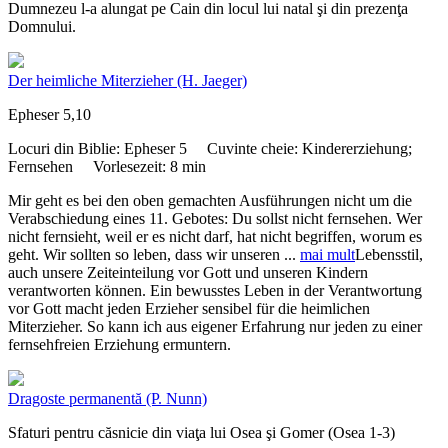
Dumnezeu l-a alungat pe Cain din locul lui natal şi din prezenţa
Domnului.
Der heimliche Miterzieher
(H. Jaeger)
Epheser 5,10
Locuri din Biblie:
Epheser 5
Cuvinte cheie:
Kindererziehung;
Fernsehen
Vorlesezeit:
8 min
Mir geht es bei den oben gemachten Ausführungen nicht um die
Verabschiedung eines 11. Gebotes: Du sollst nicht fernsehen. Wer
nicht fernsieht, weil er es nicht darf, hat nicht begriffen, worum es
geht. Wir sollten so leben, dass wir unseren
...
mai mult
Lebensstil,
auch unsere Zeiteinteilung vor Gott und unseren Kindern
verantworten können. Ein bewusstes Leben in der Verantwortung
vor Gott macht jeden Erzieher sensibel für die heimlichen
Miterzieher. So kann ich aus eigener Erfahrung nur jeden zu einer
fernsehfreien Erziehung ermuntern.
Dragoste permanentă
(P. Nunn)
Sfaturi pentru căsnicie din viaţa lui Osea şi Gomer (Osea 1-3)