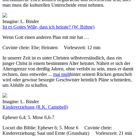
man muss die kulturellen Unterscheide ernst nehmen.
Imagine: L. Binder
Ist es Gottes Wille, dass ich heirate?
(W. Bühne)
Wenn Gott einen anderen Plan mit mir hat …
Cuvinte cheie:
Ehe; Heiraten
Vorlesezeit:
12 min
In unserer Zeit ist es unter Christen selbstverständlich, dass ein
junger Christ in einem bestimmten Alter heiratet. Nähert er sich der
Altersgrenze von dreißig Jahren, ohne verlobt zu sein, muss er damit
rechnen, dass entweder
...
mai mult
hinter seinem Rücken getuschelt
wird oder gewisse besorgte Geschwister heimlich Pläne schmieden,
um Abhilfe zu schaffen.
Imagine: L. Binder
Kindererziehung
(R.K. Campbell)
Epheser 6,4; 5. Mose 6,6-7
Locuri din Biblie:
Epheser 6; 5. Mose 6
Cuvinte cheie:
Kindererziehung; Saat und Ernte (Grundsatz)
Vorlesezeit:
21 min