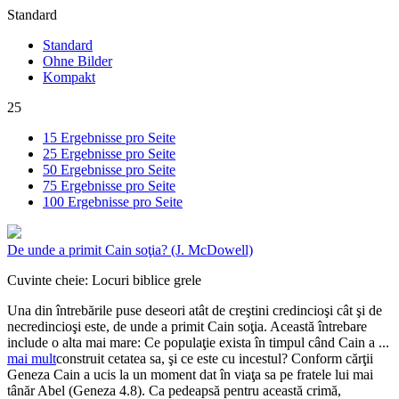
Standard
Standard
Ohne Bilder
Kompakt
25
15 Ergebnisse pro Seite
25 Ergebnisse pro Seite
50 Ergebnisse pro Seite
75 Ergebnisse pro Seite
100 Ergebnisse pro Seite
De unde a primit Cain soţia?
(J. McDowell)
Cuvinte cheie:
Locuri biblice grele
Una din întrebările puse deseori atât de creştini credincioşi cât şi de
necredincioşi este, de unde a primit Cain soţia. Această întrebare
include o alta mai mare: Ce populaţie exista în timpul când Cain a
...
mai mult
construit cetatea sa, şi ce este cu incestul? Conform cărţii
Geneza Cain a ucis la un moment dat în viaţa sa pe fratele lui mai
tânăr Abel (Geneza 4.8). Ca pedeapsă pentru această crimă,