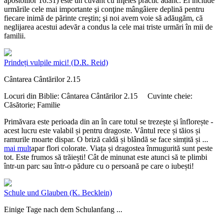
apostolilor 16.31) este un cuvânt cu înţeles practic adânc. El include
urmările cele mai importante şi conţine mângâiere deplină pentru
fiecare inimă de părinte creştin; şi noi avem voie să adăugăm, că
neglijarea acestui adevăr a condus la cele mai triste urmări în mii de
familii.
Prindeți vulpile mici!
(D.R. Reid)
Cântarea Cântărilor 2.15
Locuri din Biblie:
Cântarea Cântărilor 2.15
Cuvinte cheie:
Căsătorie; Familie
Primăvara este perioada din an în care totul se trezește și înflorește -
acest lucru este valabil și pentru dragoste. Vântul rece și tăios și
ramurile moarte dispar. O briză caldă și blândă se face simțită și
...
mai mult
apar flori colorate. Viața și dragostea înmugurită sunt peste
tot. Este frumos să trăiești! Cât de minunat este atunci să te plimbi
într-un parc sau într-o pădure cu o persoană pe care o iubești!
Schule und Glauben
(K. Becklein)
Einige Tage nach dem Schulanfang ...