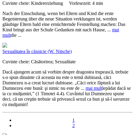
Cuvinte cheie:
Kindererziehung
Vorlesezeit:
4 min
Nach der Einschulung, wenn bei Eltern und Kind die erste
Begeisterung über die neue Situation verklungen ist, werden
gläubige Eltern bald eine ernüchternde Feststellung machen: Das
Kind bringt aus der Schule Gedanken mit nach Hause,
...
mai
mult
die ...
Sexualitatea în căsnicie
(W. Nitsche)
Cuvinte cheie:
Căsătorirea; Sexualitate
Dacă ajungem acum să vorbim despre dragostea trupească, trebuie
s-o spun dinainte că aceasta nu este o temă dubioasă, căci
Dumnezeu n-a creat lucruri dubioase. „Căci orice făptură a lui
Dumnezeu este bună: şi nimic nu este de
...
mai mult
lepădat dacă se
ia cu mulţumiri,” (1 Timotei 4.4). Cuvântul lui Dumnezeu spune
deci, că un creştin trebuie să privească sexul ca bun şi să-l savureze
cu mulţumiri!
1
2