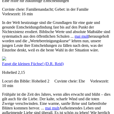
Eine Hilfe für zukünftige Entscheidungen
Cuvinte cheie:
Familienandacht; Gebet: in der Familie
Vorlesezeit:
16 min
In der Welt heutzutage sind die Grundlagen für eine gute und
gesunde Entscheidungsfindung fast bis auf den Punkt der
Nichtexistenz erodiert. Biblische Werte und absolute Maßstäbe sind
systematisch aus den öffentlichen Schulen
...
mai mult
herausgeholt
worden und die „Wertebereinigungskurse“ lehren nun, unsere
jungen Leute ihre Entscheidungen zu fällen nach dem, was der
Einzelne denkt, weil es die beste Wahl in der Situation wäre.
Fangt die kleinen Füchse!
(D.R. Reid)
Hohelied 2,15
Locuri din Biblie:
Hohelied 2
Cuvinte cheie:
Ehe
Vorlesezeit:
10 min
Frühjahr ist die Zeit des Jahres, wenn alles erwacht und blüht – dies
gilt auch für die Liebe. Der kalte, scharfe Wind und die toten
Zweige verschwinden. Eine warme, sanfte Brise und farbenfrohe
Blüten kommen hervor.
...
mai mult
Aufkeimendes Leben und
aufkeimende Liebe sind überall. Es ist schön zu leben! Wie herrlich