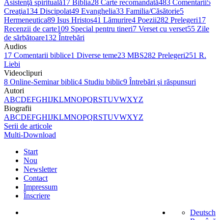
Asistenţă spirituală
17
Biblia
28
Carte recomandată
483
Comentarii
5
Creaţia
134
Discipolat
49
Evanghelia
33
Familia/Căsătorie
5
Hermeneutica
89
Isus Hristos
41
Lămurire
4
Poezii
282
Prelegeri
17
Recenzii de carte
109
Special pentru tineri
7
Verset cu verset
55
Zile
de sărbătoare
132
Întrebări
Audios
17
Comentarii biblice
1
Diverse teme
23
MBS
282
Prelegeri
251
R.
Liebi
Videoclipuri
8
Online-Seminar biblic
4
Studiu biblic
9
Întrebări şi răspunsuri
Autori
A
B
C
D
E
F
G
H
I
J
K
L
M
N
O
P
Q
R
S
T
U
V
W
X
Y
Z
Biografii
A
B
C
D
E
F
G
H
I
J
K
L
M
N
O
P
Q
R
S
T
U
V
W
X
Y
Z
Serii de articole
Multi-Download
Start
Nou
Newsletter
Contact
Impressum
Înscriere
Deutsch