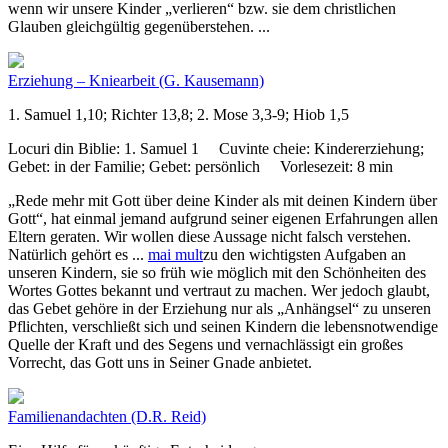
wenn wir unsere Kinder „verlieren“ bzw. sie dem christlichen
Glauben gleichgültig gegenüberstehen. ...
Erziehung – Kniearbeit
(G. Kausemann)
1. Samuel 1,10; Richter 13,8; 2. Mose 3,3-9; Hiob 1,5
Locuri din Biblie:
1. Samuel 1
Cuvinte cheie:
Kindererziehung;
Gebet: in der Familie; Gebet: persönlich
Vorlesezeit:
8 min
„Rede mehr mit Gott über deine Kinder als mit deinen Kindern über
Gott“, hat einmal jemand aufgrund seiner eigenen Erfahrungen allen
Eltern geraten. Wir wollen diese Aussage nicht falsch verstehen.
Natürlich gehört es
...
mai mult
zu den wichtigsten Aufgaben an
unseren Kindern, sie so früh wie möglich mit den Schönheiten des
Wortes Gottes bekannt und vertraut zu machen. Wer jedoch glaubt,
das Gebet gehöre in der Erziehung nur als „Anhängsel“ zu unseren
Pflichten, verschließt sich und seinen Kindern die lebensnotwendige
Quelle der Kraft und des Segens und vernachlässigt ein großes
Vorrecht, das Gott uns in Seiner Gnade anbietet.
Familienandachten
(D.R. Reid)