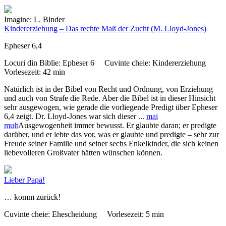
Imagine: L. Binder
Kindererziehung – Das rechte Maß der Zucht
(M. Lloyd-Jones)
Epheser 6,4
Locuri din Biblie:
Epheser 6
Cuvinte cheie:
Kindererziehung
Vorlesezeit:
42 min
Natürlich ist in der Bibel von Recht und Ordnung, von Erziehung
und auch von Strafe die Rede. Aber die Bibel ist in dieser Hinsicht
sehr ausgewogen, wie gerade die vorliegende Predigt über Epheser
6,4 zeigt. Dr. Lloyd-Jones war sich dieser
...
mai
mult
Ausgewogenheit immer bewusst. Er glaubte daran; er predigte
darüber, und er lebte das vor, was er glaubte und predigte – sehr zur
Freude seiner Familie und seiner sechs Enkelkinder, die sich keinen
liebevolleren Großvater hätten wünschen können.
Lieber Papa!
… komm zurück!
Cuvinte cheie:
Ehescheidung
Vorlesezeit:
5 min