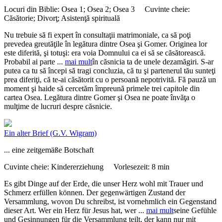
Locuri din Biblie:
Osea 1; Osea 2; Osea 3
Cuvinte cheie:
Căsătorie; Divorţ; Asistenţă spirituală
Nu trebuie să fi expert în consultaţii matrimoniale, ca să poţi
prevedea greutăţile în legătura dintre Osea şi Gomer. Originea lor
este diferită, şi totuşi: era voia Domnului ca ei să se căsătorească.
Probabil ai parte
...
mai mult
în căsnicia ta de unele dezamăgiri. S-ar
putea ca tu să începi să tragi concluzia, că tu şi partenerul tău sunteţi
prea diferiţi, că te-ai căsătorit cu o persoană nepotrivită. Fă pauză un
moment şi haide să cercetăm împreună primele trei capitole din
cartea Osea. Legătura dintre Gomer şi Osea ne poate învăţa o
mulţime de lucruri despre căsnicie.
Ein alter Brief
(G.V. Wigram)
... eine zeitgemäße Botschaft
Cuvinte cheie:
Kindererziehung
Vorlesezeit:
8 min
Es gibt Dinge auf der Erde, die unser Herz wohl mit Trauer und
Schmerz erfüllen können. Der gegenwärtigen Zustand der
Versammlung, wovon Du schreibst, ist vornehmlich ein Gegenstand
dieser Art. Wer ein Herz für Jesus hat, wer
...
mai mult
seine Gefühle
und Gesinnungen für die Versammlung teilt, der kann nur mit