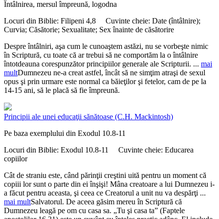
Întâlnirea, mersul împreună, logodna
Locuri din Biblie:
Filipeni 4,8
Cuvinte cheie:
Date (întâlnire);
Curvia; Căsătorie; Sexualitate; Sex înainte de căsătorire
Despre întâlniri, aşa cum le cunoaştem astăzi, nu se vorbeşte nimic
în Scriptură, cu toate că ar trebui să ne comportăm la o întâlnire
întotdeauna corespunzător principiilor generale ale Scripturii.
...
mai
mult
Dumnezeu ne-a creat astfel, încât să ne simţim atraşi de sexul
opus şi prin urmare este normal ca băieţilor şi fetelor, cam de pe la
14-15 ani, să le placă să fie împreună.
Principii ale unei educaţii sănătoase
(C.H. Mackintosh)
Pe baza exemplului din Exodul 10.8-11
Locuri din Biblie:
Exodul 10.8-11
Cuvinte cheie:
Educarea
copiilor
Cât de straniu este, când părinţii creştini uită pentru un moment că
copiii lor sunt o parte din ei înşişi! Mâna creatoare a lui Dumnezeu i-
a făcut pentru aceasta, şi ceea ce Creatorul a unit nu va despărţi
...
mai mult
Salvatorul. De aceea găsim mereu în Scriptură că
Dumnezeu leagă pe om cu casa sa. „Tu şi casa ta” (Faptele