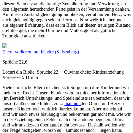
diesem Schmerz an die traurige Zersplitterung und Verwirrung, an
den allgemein herrschenden Parteigeist in der Versammlung denken.
Auf diesen Zustand gleichgültig hinblicken, verrät nur ein Herz, was
auch gleichgültig gegen seinen Herrn ist. Nun weiß ich aber auch
aus eigener Erfahrung, dass es im Blick auf diesen traurigen Zustand
Gefühle gibt, die mehr Unruhe und Mutlosigkeit als göttliche
Traurigkeit ausdrücken.
Eltern verlieren ihre Kinder
(S. Isenberg)
Sprüche 22,6
Locuri din Biblie:
Sprüche 22
Cuvinte cheie:
Kindererziehung
Vorlesezeit:
11 min
Viele christliche Eltern machen sich Sorgen um ihre Kinder und wir
meinen zu Recht. Unsere Kinder werden mit einer Informationsflut
(im Bereich Unterhaltungs- und Spieleindustrie) überladen, dass wir
uns oft außerstande fühlen, zu
...
mai mult
den Ohren und Herzen
unserer Kinder noch wirklich durchzukommen. Aber manchmal
sind wir auch etwas blauäugig und bekommen gar nicht mit, wie wir
in der Erziehung einen Fehler nach dem anderen begehen. Oftmals
sind wir uns dessen überhaupt nicht bewusst. Deshalb wollen wir
der Frage nachgehen, woran es – zumindest auch – liegen kann,