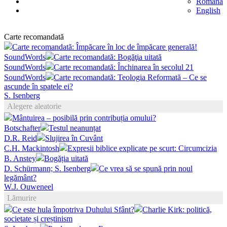
Română
English
Carte recomandată
Carte recomandată: Împăcare în loc de împăcare generală!
SoundWords
Carte recomandată: Bogăţia uitată
SoundWords
Carte recomandată: Închinarea în secolul 21
SoundWords
Carte recomandată: Teologia Reformată – Ce se
ascunde în spatele ei?
S. Isenberg
Alegere aleatorie
Mântuirea – posibilă prin contribuția omului?
Botschafter
Testul neanunțat
D.R. Reid
Slujirea în Cuvânt
C.H. Mackintosh
Expresii biblice explicate pe scurt: Circumcizia
B. Anstey
Bogăția uitată
D. Schürmann; S. Isenberg
Ce vrea să se spună prin noul
legământ?
W.J. Ouweneel
Lămurire
Ce este hula împotriva Duhului Sfânt?
Charlie Kirk: politică,
societate și creștinism