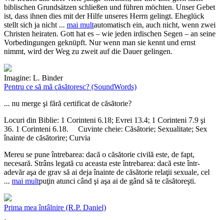
biblischen Grundsätzen schließen und führen möchten. Unser Gebet
ist, dass ihnen dies mit der Hilfe unseres Herrn gelingt. Eheglück
stellt sich ja nicht
...
mai mult
automatisch ein, auch nicht, wenn zwei
Christen heiraten. Gott hat es – wie jeden irdischen Segen – an seine
Vorbedingungen geknüpft. Nur wenn man sie kennt und ernst
nimmt, wird der Weg zu zweit auf die Dauer gelingen.
Imagine: L. Binder
Pentru ce să mă căsătoresc?
(SoundWords)
... nu merge şi fără certificat de căsătorie?
Locuri din Biblie:
1 Corinteni 6.18; Evrei 13.4; 1 Corinteni 7.9 şi
36. 1 Corinteni 6.18.
Cuvinte cheie:
Căsătorie; Sexualitate; Sex
înainte de căsătorire; Curvia
Mereu se pune întrebarea: dacă o căsătorie civilă este, de fapt,
necesară. Strâns legată cu aceasta este întrebarea: dacă este într-
adevăr aşa de grav să ai deja înainte de căsătorie relaţii sexuale, cel
...
mai mult
puţin atunci când şi aşa ai de gând să te căsătoreşti.
Prima mea întâlnire
(R.P. Daniel)