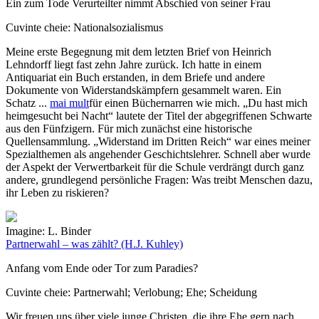
Ein zum Tode Verurteilter nimmt Abschied von seiner Frau
Cuvinte cheie:
Nationalsozialismus
Meine erste Begegnung mit dem letzten Brief von Heinrich
Lehndorff liegt fast zehn Jahre zurück. Ich hatte in einem
Antiquariat ein Buch erstanden, in dem Briefe und andere
Dokumente von Widerstandskämpfern gesammelt waren. Ein
Schatz
...
mai mult
für einen Büchernarren wie mich. „Du hast mich
heimgesucht bei Nacht“ lautete der Titel der abgegriffenen Schwarte
aus den Fünfzigern. Für mich zunächst eine historische
Quellensammlung. „Widerstand im Dritten Reich“ war eines meiner
Spezialthemen als angehender Geschichtslehrer. Schnell aber wurde
der Aspekt der Verwertbarkeit für die Schule verdrängt durch ganz
andere, grundlegend persönliche Fragen: Was treibt Menschen dazu,
ihr Leben zu riskieren?
Imagine: L. Binder
Partnerwahl – was zählt?
(H.J. Kuhley)
Anfang vom Ende oder Tor zum Paradies?
Cuvinte cheie:
Partnerwahl; Verlobung; Ehe; Scheidung
Wir freuen uns über viele junge Christen, die ihre Ehe gern nach