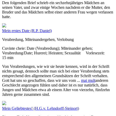
Den folgenden Brief schrieb ein sechzehnjähriges Mädchen an
seinen Vater, und zwar einige Wochen nachdem er die Mutter, den
Bruder und das Mädchen selbst einer anderen Frau wegen verlassen
hatte.
Mein erstes Date
(R.P. Daniel)
Verabredung, Miteinandergehen, Verlobung
Cuvinte cheie:
Date (Verabredung); Miteinander gehen;
Verabredung/Date; Hurerei; Heiraten; Sexualität
Vorlesezeit:
15 min
Von Verabredungen, wie wir sie heute kennen, wird in der Schrift
nichts gesagt, dennoch sollte man sich bei einer Verabredung stets
entsprechend den allgemeinen Grundsätzen der Schrift verhalten.
Gott hat uns so geschaffen, dass wir uns vom
...
mai mult
anderen
Geschlecht angezogen fühlen und daher ist es nur natürlich, dass
Jungen und Mädchen etwa ab einem Alter von vierzehn, fünfzehn
Jahren gerne zusammen sind.
Mein Geliebtestes!
(H.G.v. Lehndorff-Steinort)