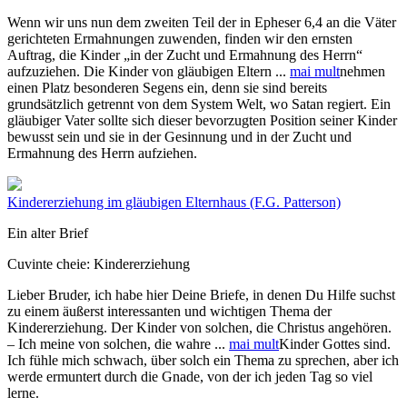
Wenn wir uns nun dem zweiten Teil der in Epheser 6,4 an die Väter
gerichteten Ermahnungen zuwenden, finden wir den ernsten
Auftrag, die Kinder „in der Zucht und Ermahnung des Herrn“
aufzuziehen. Die Kinder von gläubigen Eltern
...
mai mult
nehmen
einen Platz besonderen Segens ein, denn sie sind bereits
grundsätzlich getrennt von dem System Welt, wo Satan regiert. Ein
gläubiger Vater sollte sich dieser bevorzugten Position seiner Kinder
bewusst sein und sie in der Gesinnung und in der Zucht und
Ermahnung des Herrn aufziehen.
Kindererziehung im gläubigen Elternhaus
(F.G. Patterson)
Ein alter Brief
Cuvinte cheie:
Kindererziehung
Lieber Bruder, ich habe hier Deine Briefe, in denen Du Hilfe suchst
zu einem äußerst interessanten und wichtigen Thema der
Kindererziehung. Der Kinder von solchen, die Christus angehören.
– Ich meine von solchen, die wahre
...
mai mult
Kinder Gottes sind.
Ich fühle mich schwach, über solch ein Thema zu sprechen, aber ich
werde ermuntert durch die Gnade, von der ich jeden Tag so viel
lerne.