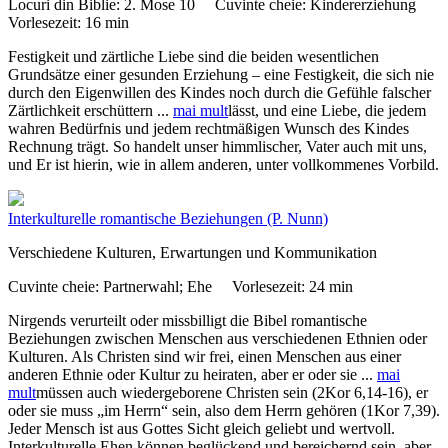
Locuri din Biblie:
2. Mose 10
Cuvinte cheie:
Kindererziehung
Vorlesezeit:
16 min
Festigkeit und zärtliche Liebe sind die beiden wesentlichen
Grundsätze einer gesunden Erziehung – eine Festigkeit, die sich nie
durch den Eigenwillen des Kindes noch durch die Gefühle falscher
Zärtlichkeit erschüttern
...
mai mult
lässt, und eine Liebe, die jedem
wahren Bedürfnis und jedem rechtmäßigen Wunsch des Kindes
Rechnung trägt. So handelt unser himmlischer, Vater auch mit uns,
und Er ist hierin, wie in allem anderen, unter vollkommenes Vorbild.
Interkulturelle romantische Beziehungen
(P. Nunn)
Verschiedene Kulturen, Erwartungen und Kommunikation
Cuvinte cheie:
Partnerwahl; Ehe
Vorlesezeit:
24 min
Nirgends verurteilt oder missbilligt die Bibel romantische
Beziehungen zwischen Menschen aus verschiedenen Ethnien oder
Kulturen. Als Christen sind wir frei, einen Menschen aus einer
anderen Ethnie oder Kultur zu heiraten, aber er oder sie
...
mai
mult
müssen auch wiedergeborene Christen sein (2Kor 6,14-16), er
oder sie muss „im Herrn“ sein, also dem Herrn gehören (1Kor 7,39).
Jeder Mensch ist aus Gottes Sicht gleich geliebt und wertvoll.
Interkulturelle Ehen können beglückend und bereichernd sein, aber