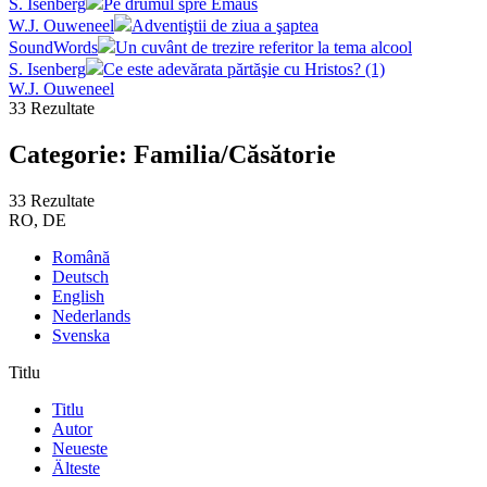
S. Isenberg
Pe drumul spre Emaus
W.J. Ouweneel
Adventiştii de ziua a şaptea
SoundWords
Un cuvânt de trezire referitor la tema alcool
S. Isenberg
Ce este adevărata părtăşie cu Hristos? (1)
W.J. Ouweneel
33 Rezultate
Categorie: Familia/Căsătorie
33 Rezultate
RO, DE
Română
Deutsch
English
Nederlands
Svenska
Titlu
Titlu
Autor
Neueste
Älteste