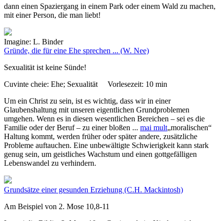
dann einen Spaziergang in einem Park oder einem Wald zu machen,
mit einer Person, die man liebt!
Imagine: L. Binder
Gründe, die für eine Ehe sprechen ...
(W. Nee)
Sexualität ist keine Sünde!
Cuvinte cheie:
Ehe; Sexualität
Vorlesezeit:
10 min
Um ein Christ zu sein, ist es wichtig, dass wir in einer
Glaubenshaltung mit unseren eigentlichen Grundproblemen
umgehen. Wenn es in diesen wesentlichen Bereichen – sei es die
Familie oder der Beruf – zu einer bloßen
...
mai mult
„moralischen“
Haltung kommt, werden früher oder später andere, zusätzliche
Probleme auftauchen. Eine unbewältigte Schwierigkeit kann stark
genug sein, um geistliches Wachstum und einen gottgefälligen
Lebenswandel zu verhindern.
Grundsätze einer gesunden Erziehung
(C.H. Mackintosh)
Am Beispiel von 2. Mose 10,8-11