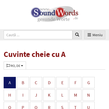
Meniu
Cuvinte cheie cu A
RO, DE
A
B
C
D
E
F
G
H
I
J
K
L
M
N
O
P
Q
R
S
T
U