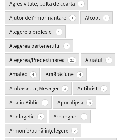
Agresivitate, poftă de ceartă
2
Ajutor de înmormântare
Alcool
1
6
Alegere a profesiei
1
Alegerea partenerului
7
Alegerea/Predestinarea
Aluatul
22
4
Amalec
Amărăciune
4
4
Ambasador; Mesager
Antihrist
3
7
Apa în Biblie
Apocalipsa
1
8
Apologetic
Arhanghel
5
1
Armonie/bună înţelegere
2