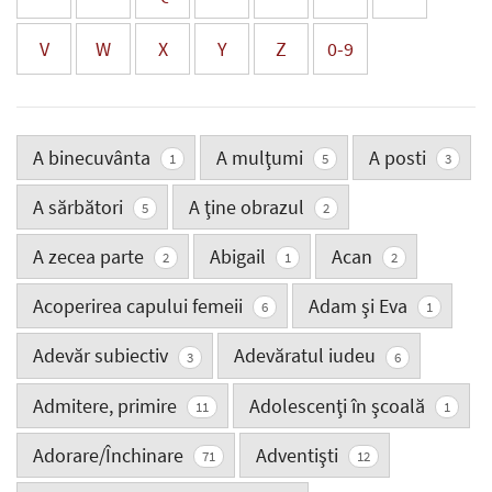
V
W
X
Y
Z
0-9
A binecuvânta
A mulţumi
A posti
1
5
3
A sărbători
A ţine obrazul
5
2
A zecea parte
Abigail
Acan
2
1
2
Acoperirea capului femeii
Adam şi Eva
6
1
Adevăr subiectiv
Adevăratul iudeu
3
6
Admitere, primire
Adolescenţi în şcoală
11
1
Adorare/Închinare
Adventişti
71
12