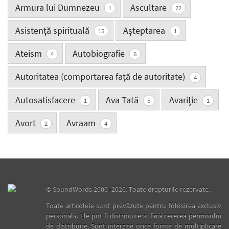
Armura lui Dumnezeu
Ascultare
1
22
Asistenţă spirituală
Aşteptarea
15
1
Ateism
Autobiografie
4
6
Autoritatea (comportarea față de autoritate)
4
Autosatisfacere
Ava Tată
Avariţie
1
5
1
Avort
Avraam
2
4
©
SoundWords
2000–2026. Toate drepturile rezervate.
Toate articolele sunt prevăzute pentru folosirea exclusiv
personală. Ele pot fi distribuite şi fără cererea permisului
de distribuire. Sunt interzise orice forme de multiplicare