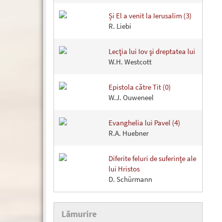
Și El a venit la Ierusalim (3)
R. Liebi
Lecţia lui Iov şi dreptatea lui
W.H. Westcott
Epistola către Tit (0)
W.J. Ouweneel
Evanghelia lui Pavel (4)
R.A. Huebner
Diferite feluri de suferinţe ale
lui Hristos
D. Schürmann
Lămurire