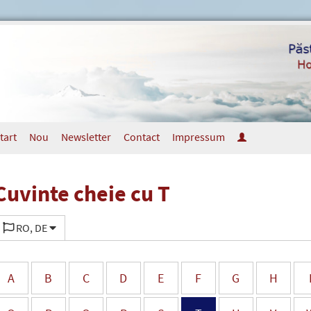
tart
Nou
Newsletter
Contact
Impressum
Cuvinte cheie cu T
RO, DE
A
B
C
D
E
F
G
H