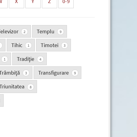
W
X
Y
Z
0-9
elevizor
Templu
2
9
Tihic
Timotei
1
3
Tradiţie
1
4
Trâmbiţă
Transfigurare
3
9
Triunitatea
8