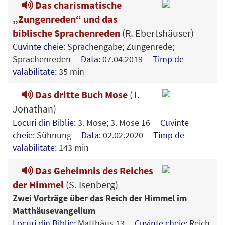
Das charismatische
„Zungenreden“ und das
biblische Sprachenreden
(R. Ebertshäuser)
Cuvinte cheie:
Sprachengabe; Zungenrede;
Sprachenreden
Data:
07.04.2019
Timp de
valabilitate:
35 min
Das dritte Buch Mose
(T.
Jonathan)
Locuri din Biblie:
3. Mose; 3. Mose 16
Cuvinte
cheie:
Sühnung
Data:
02.02.2020
Timp de
valabilitate:
143 min
Das Geheimnis des Reiches
der Himmel
(S. Isenberg)
Zwei Vorträge über das Reich der Himmel im
Matthäusevangelium
Locuri din Biblie:
Matthäus 13
Cuvinte cheie:
Reich