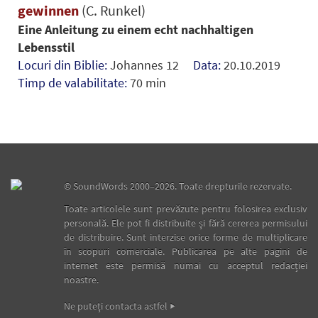
gewinnen
(C. Runkel)
Eine Anleitung zu einem echt nachhaltigen
Lebensstil
Locuri din Biblie:
Johannes 12
Data:
20.10.2019
Timp de valabilitate:
70 min
©
SoundWords
2000–2026. Toate drepturile rezervate.
Toate articolele sunt prevăzute pentru folosirea exclusiv
personală. Ele pot fi distribuite şi fără cererea permisului
de distribuire. Sunt interzise orice forme de multiplicare
în scopuri comerciale. Publicarea pe alte pagini de
internet este permisă numai cu acceptul redacţiei
noastre.
Ne puteţi contacta astfel