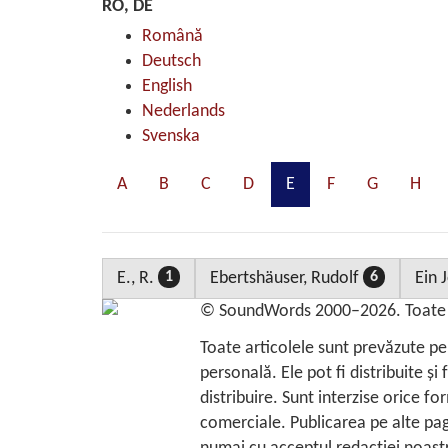
RO, DE
Română
Deutsch
English
Nederlands
Svenska
A
B
C
D
E
F
G
H
E., R.
Ebertshäuser, Rudolf
Ein 
1
6
©
SoundWords
2000–2026. Toate d
Toate articolele sunt prevăzute pe
personală. Ele pot fi distribuite şi
distribuire. Sunt interzise orice fo
comerciale. Publicarea pe alte pag