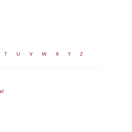
T
U
V
W
X
Y
Z
el