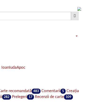
. Ioan
Iuda
Apoc
arte recomandată
Comentarii
Creaţia
483
5
ii
Prelegeri
Recenzii de carte
282
17
109