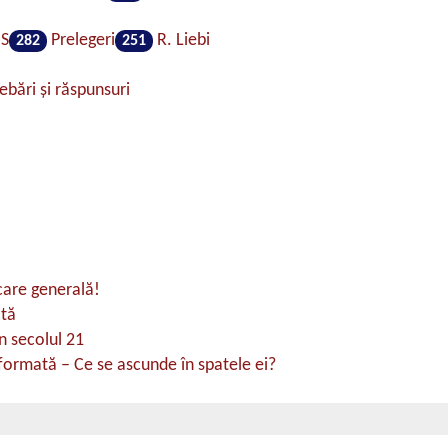
S
Prelegeri
R. Liebi
282
251
ebări şi răspunsuri
care generală!
ată
n secolul 21
ormată – Ce se ascunde în spatele ei?