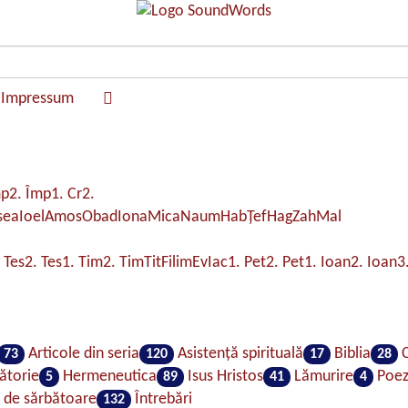
Impressum
mp
2. Împ
1. Cr
2.
sea
Ioel
Amos
Obad
Iona
Mica
Naum
Hab
Ţef
Hag
Zah
Mal
 Tes
2. Tes
1. Tim
2. Tim
Tit
Filim
Ev
Iac
1. Pet
2. Pet
1. Ioan
2. Ioan
3
Articole din seria
Asistenţă spirituală
Biblia
C
73
120
17
28
ătorie
Hermeneutica
Isus Hristos
Lămurire
Poez
5
89
41
4
e de sărbătoare
Întrebări
132