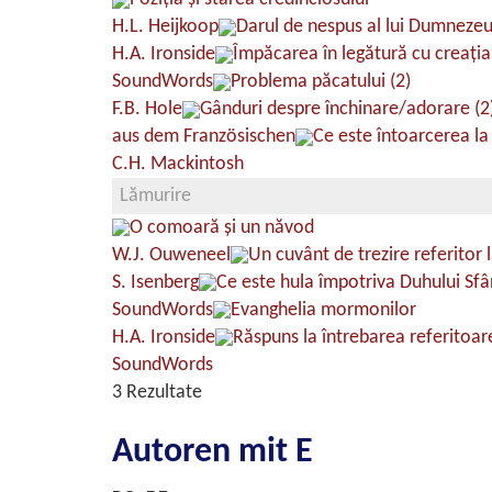
H.L. Heijkoop
Darul de nespus al lui Dumnezeu
H.A. Ironside
Împăcarea în legătură cu creaţia
SoundWords
Problema păcatului (2)
F.B. Hole
Gânduri despre închinare/adorare (2
aus dem Französischen
Ce este întoarcerea l
C.H. Mackintosh
Lămurire
O comoară şi un năvod
W.J. Ouweneel
Un cuvânt de trezire referitor 
S. Isenberg
Ce este hula împotriva Duhului Sfâ
SoundWords
Evanghelia mormonilor
H.A. Ironside
Răspuns la întrebarea referitoare
SoundWords
3 Rezultate
Autoren mit E