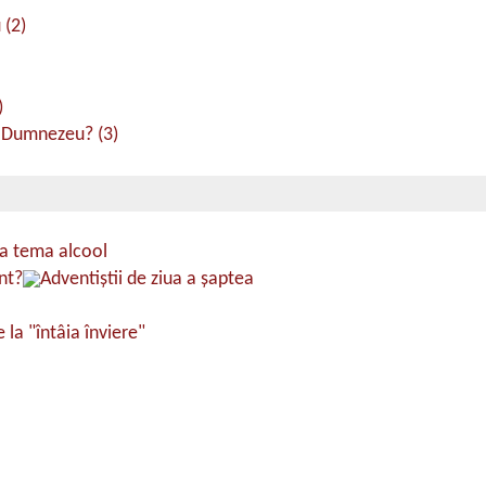
 (2)
)
a Dumnezeu? (3)
la tema alcool
nt?
Adventiştii de ziua a şaptea
 la "întâia înviere"