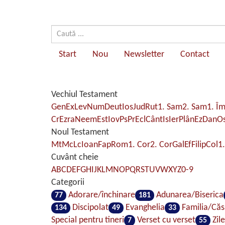
Start
Nou
Newsletter
Contact
Vechiul Testament
Gen
Ex
Lev
Num
Deut
Ios
Jud
Rut
1. Sam
2. Sam
1. Î
Cr
Ezra
Neem
Est
Iov
Ps
Pr
Ecl
Cânt
Is
Ier
Plân
Ez
Dan
O
Noul Testament
Mt
Mc
Lc
Ioan
Fap
Rom
1. Cor
2. Cor
Gal
Ef
Filip
Col
1.
Cuvânt cheie
A
B
C
D
E
F
G
H
I
J
K
L
M
N
O
P
Q
R
S
T
U
V
W
X
Y
Z
0-9
Categorii
Adorare/închinare
Adunarea/Biserica
77
181
Discipolat
Evanghelia
Familia/Căs
134
49
33
Special pentru tineri
Verset cu verset
Zil
7
55