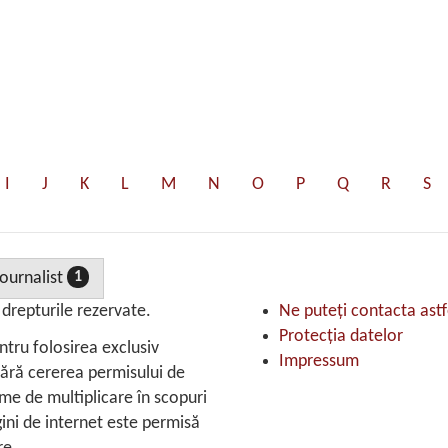
I
J
K
L
M
N
O
P
Q
R
S
Journalist
1
repturile rezervate.
Ne puteţi contacta astf
Protecţia datelor
ntru folosirea exclusiv
Impressum
 fără cererea permisului de
rme de multiplicare în scopuri
ini de internet este permisă