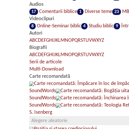
Audios
Comentarii biblice
Diverse teme
MB
17
1
23
Videoclipuri
Online-Seminar biblic
Studiu biblic
Într
8
4
9
Autori
A
B
C
D
E
F
G
H
I
J
K
L
M
N
O
P
Q
R
S
T
U
V
W
X
Y
Z
Biografii
A
B
C
D
E
F
G
H
I
J
K
L
M
N
O
P
Q
R
S
T
U
V
W
X
Y
Z
Serii de articole
Multi-Download
Carte recomandată
Carte recomandată: Împăcare în loc de împă
SoundWords
Carte recomandată: Bogăţia uit
SoundWords
Carte recomandată: Închinarea î
SoundWords
Carte recomandată: Teologia Ref
S. Isenberg
Alegere aleatorie
Poziţia şi starea credinciosului