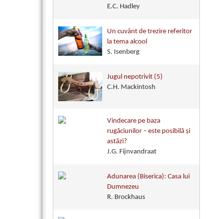
E.C. Hadley
Un cuvânt de trezire referitor
la tema alcool
S. Isenberg
Jugul nepotrivit (5)
C.H. Mackintosh
Vindecare pe baza
rugăciunilor – este posibilă și
astăzi?
J.G. Fijnvandraat
Adunarea (Biserica): Casa lui
Dumnezeu
R. Brockhaus