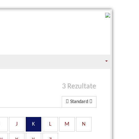
3 Rezultate
Standard
I
J
K
L
M
N