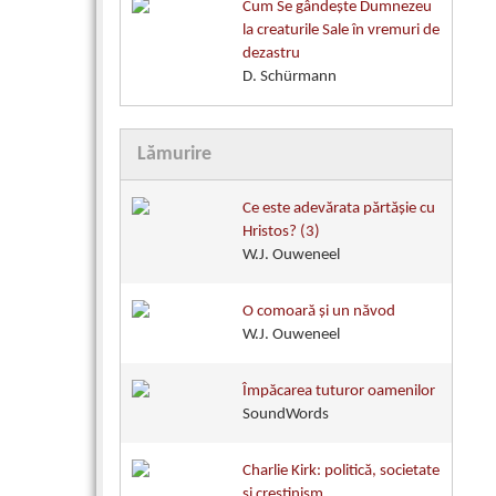
Cum Se gândește Dumnezeu
la creaturile Sale în vremuri de
dezastru
D. Schürmann
Lămurire
Ce este adevărata părtăşie cu
Hristos? (3)
W.J. Ouweneel
O comoară şi un năvod
W.J. Ouweneel
Împăcarea tuturor oamenilor
SoundWords
Charlie Kirk: politică, societate
și creștinism