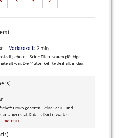
W
X
Y
Z
ers)
nner
Vorlesezeit:
9 min
tadt geboren. Seine Eltern waren gläubige
nate alt war. Die Mutter kehrte deshalb in das
ers)
er
rafschaft Down geboren. Seine Schul- und
der Universität Dublin. Dort erwarb er
...
mai mult
tis)