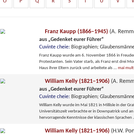
O
P
Q
R
S
T
U
V
Franz Kaupp (1866–1945)
(A. Remm
aus „Gedenket eurer Führer“
Cuvinte cheie:
Biographien; Glaubensmä
Franz Kaupp wurde am 6. November 1866 in Freudens
Protestanten. Sein Vater starb, als Franz erst drei Mo
Haus ihrer Eltern zurück und arbeitete als
...
mai mult
William Kelly (1821–1906)
(A. Remm
aus „Gedenket eurer Führer“
Cuvinte cheie:
Biographien; Glaubensmänn
William Kelly wurde im Mai 1821 in Millisle in der G
Universitätszeit verbrachte er in Downpatrick und an 
hervorragende Kenntnisse der klassischen Sprachen
William Kelly (1821–1906)
(H.W. Pon