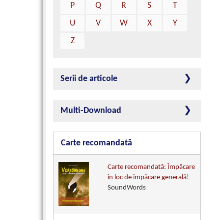
P
Q
R
S
T
U
V
W
X
Y
Z
Serii de articole
Multi-Download
Carte recomandată
Carte recomandată: Împăcare
în loc de împăcare generală!
SoundWords