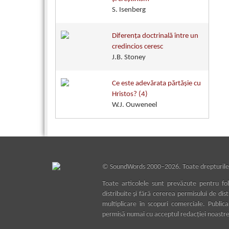
S. Isenberg
Diferenţa doctrinală între un
credincios ceresc
J.B. Stoney
Ce este adevărata părtăşie cu
Hristos? (4)
W.J. Ouweneel
©
SoundWords
2000–2026. Toate drepturile
Toate articolele sunt prevăzute pentru fol
distribuite şi fără cererea permisului de dis
multiplicare în scopuri comerciale. Public
permisă numai cu acceptul redacţiei noastre