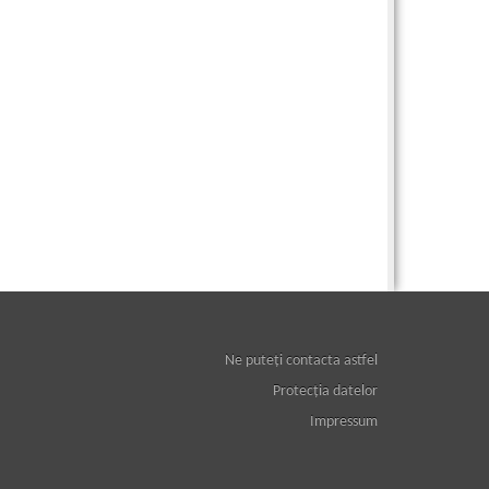
Ne puteţi contacta astfel
Protecţia datelor
Impressum