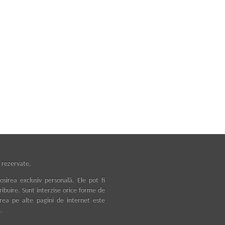
 rezervate.
osirea exclusiv personală. Ele pot fi
tribuire. Sunt interzise orice forme de
area pe alte pagini de internet este
.