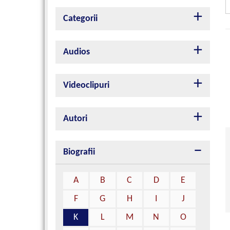
Categorii
Audios
Videoclipuri
Autori
Biografii
A
B
C
D
E
F
G
H
I
J
K
L
M
N
O