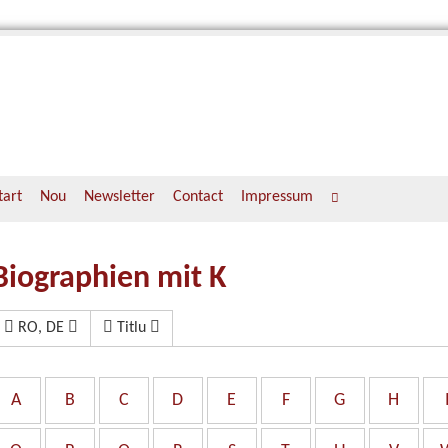
tart
Nou
Newsletter
Contact
Impressum
Biographien mit K
RO, DE
Titlu
A
B
C
D
E
F
G
H