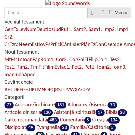
Meniu
Vechiul Testament
Gen
Ex
Lev
Num
Deut
Ios
Jud
Rut
1. Sam
2. Sam
1. Împ
2. Împ
1.
Cr
2.
Cr
Ezra
Neem
Est
Iov
Ps
Pr
Ecl
Cânt
Is
Ier
Plân
Ez
Dan
Osea
Ioel
Amo
Noul Testament
Mt
Mc
Lc
Ioan
Fap
Rom
1. Cor
2. Cor
Gal
Ef
Filip
Col
1. Tes
2.
Tes
1. Tim
2. Tim
Tit
Filim
Ev
Iac
1. Pet
2. Pet
1. Ioan
2. Ioan
3.
Ioan
Iuda
Apoc
Cuvânt cheie
A
B
C
D
E
F
G
H
I
J
K
L
M
N
O
P
Q
R
S
T
U
V
W
X
Y
Z
0-9
Categorii
Adorare/închinare
Adunarea/Biserica
77
181
73
Articole din seria
Asistenţă spirituală
Biblia
120
17
28
Carte recomandată
Comentarii
Creaţia
483
5
134
Discipolat
Evanghelia
Familia/Căsătorie
49
33
5