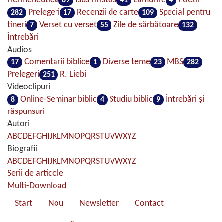
Hermeneutica
Isus Hristos
Lămurire
Poezii
89
41
4
Prelegeri
Recenzii de carte
Special pentru
282
17
109
tineri
Verset cu verset
Zile de sărbătoare
7
55
132
Întrebări
Audios
Comentarii biblice
Diverse teme
MBS
17
1
23
282
Prelegeri
R. Liebi
251
Videoclipuri
Online-Seminar biblic
Studiu biblic
Întrebări şi
8
4
9
răspunsuri
Autori
A
B
C
D
E
F
G
H
I
J
K
L
M
N
O
P
Q
R
S
T
U
V
W
X
Y
Z
Biografii
A
B
C
D
E
F
G
H
I
J
K
L
M
N
O
P
Q
R
S
T
U
V
W
X
Y
Z
Serii de articole
Multi-Download
Start
Nou
Newsletter
Contact