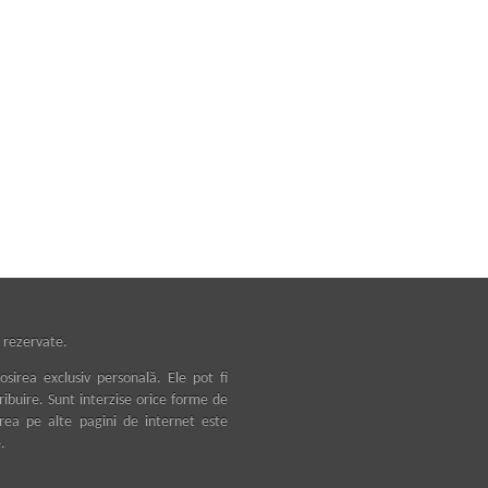
 rezervate.
osirea exclusiv personală. Ele pot fi
tribuire. Sunt interzise orice forme de
area pe alte pagini de internet este
.