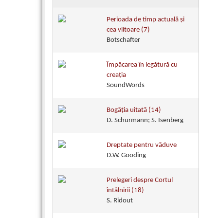
Perioada de timp actuală şi
cea viitoare (7)
Botschafter
Împăcarea în legătură cu
creaţia
SoundWords
Bogăția uitată (14)
D. Schürmann; S. Isenberg
Dreptate pentru văduve
D.W. Gooding
Prelegeri despre Cortul
întâlnirii (18)
S. Ridout