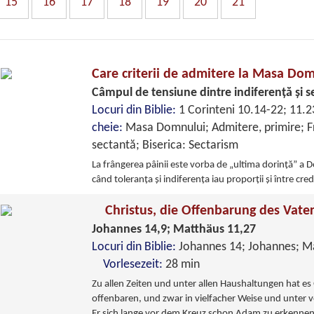
15
16
17
18
19
20
21
Care criterii de admitere la Masa Dom
Câmpul de tensiune dintre indiferenţă şi s
Locuri din Biblie:
1 Corinteni 10.14-22; 11.
cheie:
Masa Domnului; Admitere, primire; F
sectantă; Biserica: Sectarism
La frângerea pâinii este vorba de „ultima dorinţă” a D
când toleranţa şi indiferenţa iau proporţii şi între cr
Christus, die Offenbarung des Vate
Johannes 14,9; Matthäus 11,27
Locuri din Biblie:
Johannes 14; Johannes;
Vorlesezeit:
28 min
Zu allen Zeiten und unter allen Haushaltungen hat es
offenbaren, und zwar in vielfacher Weise und unter
Er sich lange vor dem Kreuz schon Adam zu erkenne