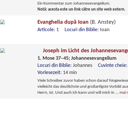
Ein Kommentar zum Johannesevangelium.
Notă: acesta este un link către un site web extern.
Evanghelia după Ioan
(B. Anstey)
Articole:
1
Locuri din Biblie:
Ioan
Joseph im Licht des Johannesevan
1. Mose 37–45; Johannesevangelium
Locuri din Biblie:
Johannes
Cuvinte cheie
Vorlesezeit:
14 min
Viele Schreiber zuvor haben schon darauf hingewies
vielleicht das deutlichste und großartigste Vorbild a
Herrn, ist. Und auch ich kann und will mich in
...
mai 