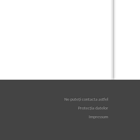
Ne puteţi contacta astfel
Protecţia datelor
Impressum