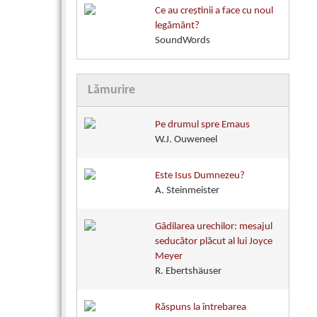
Ce au creştinii a face cu noul
legământ?
SoundWords
Lămurire
Pe drumul spre Emaus
W.J. Ouweneel
Este Isus Dumnezeu?
A. Steinmeister
Gâdilarea urechilor: mesajul
seducător plăcut al lui Joyce
Meyer
R. Ebertshäuser
Răspuns la întrebarea