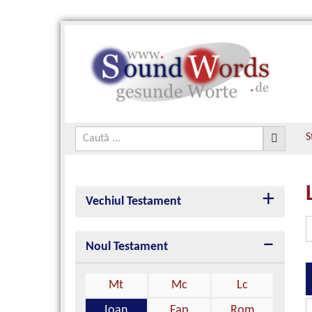
S
Vechiul Testament
Noul Testament
Mt
Mc
Lc
Ioan
Fap
Rom