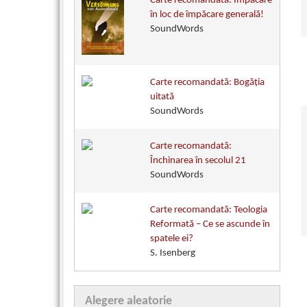
Carte recomandată: Împăcare
în loc de împăcare generală!
SoundWords
Carte recomandată: Bogăţia
uitată
SoundWords
Carte recomandată:
Închinarea în secolul 21
SoundWords
Carte recomandată: Teologia
Reformată – Ce se ascunde în
spatele ei?
S. Isenberg
Alegere aleatorie