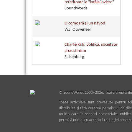
referitoare la "întâia înviere"
SoundWords
O comoară şi un năvod
W.J. Ouweneel
Charlie Kirk: politică, societate
și creștinism
S. Isenberg
©
SoundWords
2000–2026. Toate drepturile
Toate articolele sunt prevăzute pentru fol
distribuite şi fără cererea permisului de dis
multiplicare în scopuri comerciale. Public
permisă numai cu acceptul redacţiei noastre