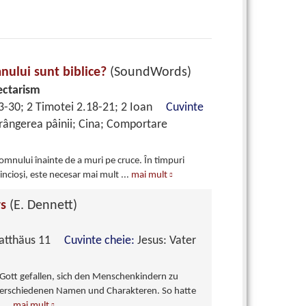
nului sunt biblice?
(SoundWords)
ectarism
23-30; 2 Timotei 2.18-21; 2 Ioan
Cuvinte
rângerea pâinii; Cina; Comportare
omnului înainte de a muri pe cruce. În timpuri
edincioşi, este necesar mai mult
...
mai mult
rs
(E. Dennett)
 Matthäus 11
Cuvinte cheie:
Jesus: Vater
 Gott gefallen, sich den Menschenkindern zu
 verschiedenen Namen und Charakteren. So hatte
n
...
mai mult