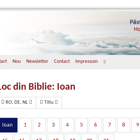
tart
Nou
Newsletter
Contact
Impressum
Loc din Biblie: Ioan
RO, DE, NL
Titlu
Ioan
1
2
3
4
5
6
7
8
9