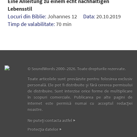
Eine Anleitung zu einem echt nachhaltigen
Lebensstil
Locuri din Biblie:
Johannes 12
Data:
20.10.2019
Timp de valabilitate:
70 min
©
SoundWords
2000–2026. Toate drepturile rezervate.
Toate articolele sunt prevăzute pentru folosirea exclusiv
personală. Ele pot fi distribuite şi fără cererea permisului
de distribuire. Sunt interzise orice forme de multiplicare
în scopuri comerciale. Publicarea pe alte pagini de
internet este permisă numai cu acceptul redacţiei
noastre.
Ne puteţi contacta astfel
Protecţia datelor