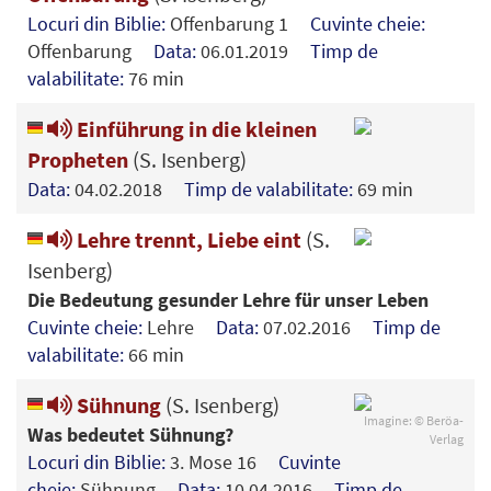
Locuri din Biblie:
Offenbarung 1
Cuvinte cheie:
Offenbarung
Data:
06.01.2019
Timp de
valabilitate:
76 min
Einführung in die kleinen
Propheten
(S. Isenberg)
Data:
04.02.2018
Timp de valabilitate:
69 min
Lehre trennt, Liebe eint
(S.
Isenberg)
Die Bedeutung gesunder Lehre für unser Leben
Cuvinte cheie:
Lehre
Data:
07.02.2016
Timp de
valabilitate:
66 min
Sühnung
(S. Isenberg)
Imagine: © Beröa-
Was bedeutet Sühnung?
Verlag
Locuri din Biblie:
3. Mose 16
Cuvinte
cheie:
Sühnung
Data:
10.04.2016
Timp de