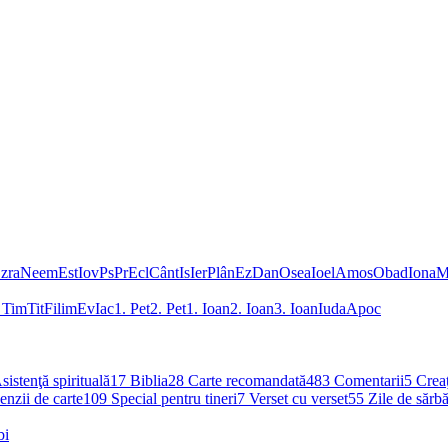
zra
Neem
Est
Iov
Ps
Pr
Ecl
Cânt
Is
Ier
Plân
Ez
Dan
Osea
Ioel
Amos
Obad
Iona
M
 Tim
Tit
Filim
Ev
Iac
1. Pet
2. Pet
1. Ioan
2. Ioan
3. Ioan
Iuda
Apoc
sistenţă spirituală
17
Biblia
28
Carte recomandată
483
Comentarii
5
Creaţ
nzii de carte
109
Special pentru tineri
7
Verset cu verset
55
Zile de sărbă
bi