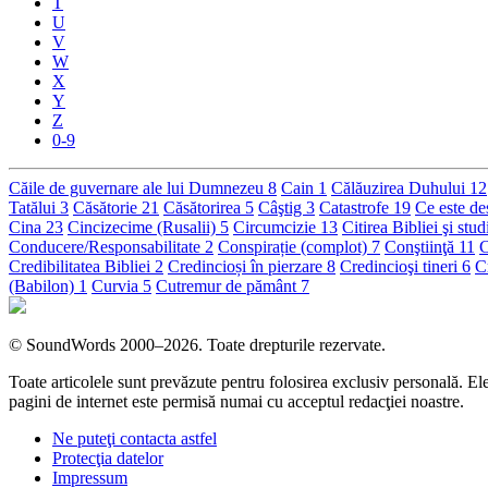
T
U
V
W
X
Y
Z
0-9
Căile de guvernare ale lui Dumnezeu
8
Cain
1
Călăuzirea Duhului
12
Tatălui
3
Căsătorie
21
Căsătorirea
5
Câştig
3
Catastrofe
19
Ce este de
Cina
23
Cincizecime (Rusalii)
5
Circumcizie
13
Citirea Bibliei şi stud
Conducere/Responsabilitate
2
Conspirație (complot)
7
Conştiinţă
11
C
Credibilitatea Bibliei
2
Credincioși în pierzare
8
Credincioşi tineri
6
C
(Babilon)
1
Curvia
5
Cutremur de pământ
7
©
SoundWords
2000–2026. Toate drepturile rezervate.
Toate articolele sunt prevăzute pentru folosirea exclusiv personală. Ele 
pagini de internet este permisă numai cu acceptul redacţiei noastre.
Ne puteţi contacta astfel
Protecţia datelor
Impressum