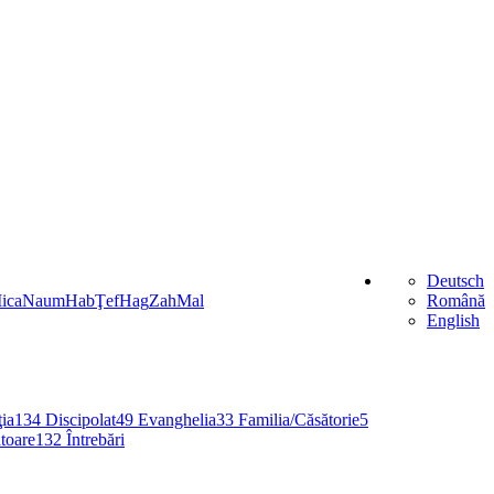
Deutsch
ica
Naum
Hab
Ţef
Hag
Zah
Mal
Română
English
ia
134
Discipolat
49
Evanghelia
33
Familia/Căsătorie
5
toare
132
Întrebări