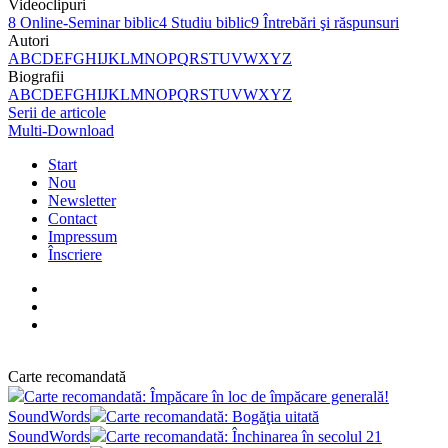
Videoclipuri
8
Online-Seminar biblic
4
Studiu biblic
9
Întrebări şi răspunsuri
Autori
A
B
C
D
E
F
G
H
I
J
K
L
M
N
O
P
Q
R
S
T
U
V
W
X
Y
Z
Biografii
A
B
C
D
E
F
G
H
I
J
K
L
M
N
O
P
Q
R
S
T
U
V
W
X
Y
Z
Serii de articole
Multi-Download
Start
Nou
Newsletter
Contact
Impressum
Înscriere
Carte recomandată
Carte recomandată: Împăcare în loc de împăcare generală!
SoundWords
Carte recomandată: Bogăţia uitată
SoundWords
Carte recomandată: Închinarea în secolul 21