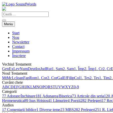
Meniu
Start
Nou
Newsletter
Contact
Impressum
Înscriere
Vechiul Testament
Gen
Ex
Lev
Num
Deut
Ios
Jud
Rut
1. Sam
2. Sam
1. Împ
2. Împ
1. Cr
2. Cr
E
Noul Testament
Mt
Mc
Lc
Ioan
Fap
Rom
1. Cor
2. Cor
Gal
Ef
Filip
Col
1. Tes
2. Tes
1. Tim
2.
Cuvânt cheie
A
B
C
D
E
F
G
H
I
J
K
L
M
N
O
P
Q
R
S
T
U
V
W
X
Y
Z
0-9
Categorii
77
Adorare/închinare
181
Adunarea/Biserica
73
Articole din seria
120
A
Hermeneutica
89
Isus Hristos
41
Lămurire
4
Poezii
282
Prelegeri
17
Rece
Audios
17
Comentarii biblice
1
Diverse teme
23
MBS
282
Prelegeri
251
R. Lie