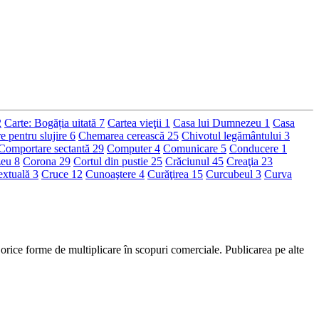
2
Carte: Bogăția uitată
7
Cartea vieţii
1
Casa lui Dumnezeu
1
Casa
 pentru slujire
6
Chemarea cerească
25
Chivotul legământului
3
Comportare sectantă
29
Computer
4
Comunicare
5
Conducere
1
zeu
8
Corona
29
Cortul din pustie
25
Crăciunul
45
Creaţia
23
textuală
3
Cruce
12
Cunoaştere
4
Curăţirea
15
Curcubeul
3
Curva
se orice forme de multiplicare în scopuri comerciale. Publicarea pe alte