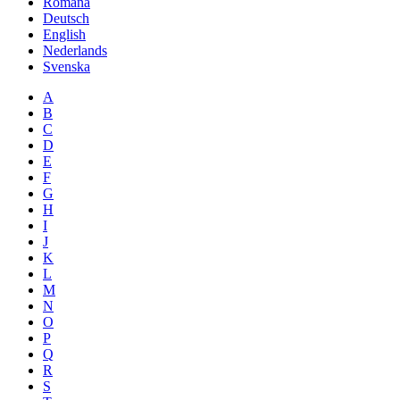
Română
Deutsch
English
Nederlands
Svenska
A
B
C
D
E
F
G
H
I
J
K
L
M
N
O
P
Q
R
S