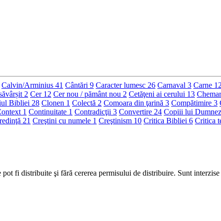
Calvin/Arminius
41
Cântări
9
Caracter lumesc
26
Carnaval
3
Carne
1
săvârșit
2
Cer
12
Cer nou / pământ nou
2
Cetăţeni ai cerului
13
Chemare
iul Bibliei
28
Clonen
1
Colectă
2
Comoara din ţarină
3
Compătimire
3
ontext
1
Continuitate
1
Contradicţii
3
Convertire
24
Copiii lui Dumne
redinţă
21
Creştini cu numele
1
Creştinism
10
Critica Bibliei
6
Critica 
pot fi distribuite şi fără cererea permisului de distribuire. Sunt interzi