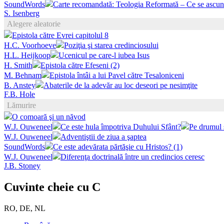
SoundWords
Carte recomandată: Teologia Reformată – Ce se ascund
S. Isenberg
Alegere aleatorie
Epistola către Evrei capitolul 8
H.C. Voorhoeve
Poziţia şi starea credinciosului
H.L. Heijkoop
Ucenicul pe care-l iubea Isus
H. Smith
Epistola către Efeseni (2)
M. Behnam
Epistola întâi a lui Pavel către Tesaloniceni
B. Anstey
Abaterile de la adevăr au loc deseori pe nesimţite
F.B. Hole
Lămurire
O comoară şi un năvod
W.J. Ouweneel
Ce este hula împotriva Duhului Sfânt?
Pe drumul
W.J. Ouweneel
Adventiştii de ziua a şaptea
SoundWords
Ce este adevărata părtăşie cu Hristos? (1)
W.J. Ouweneel
Diferenţa doctrinală între un credincios ceresc
J.B. Stoney
Cuvinte cheie cu C
RO, DE, NL