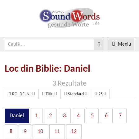
Meniu
Loc din Biblie: Daniel
3 Rezultate
RO, DE, NL
Titlu
Standard
25
Daniel
1
2
3
4
5
6
7
8
9
10
11
12