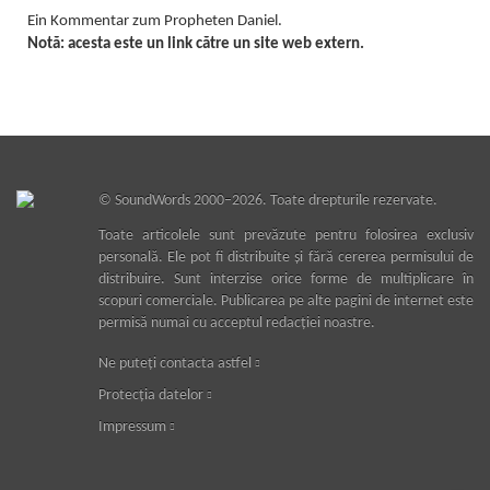
Ein Kommentar zum Propheten Daniel.
Notă: acesta este un link către un site web extern.
©
SoundWords
2000–2026. Toate drepturile rezervate.
Toate articolele sunt prevăzute pentru folosirea exclusiv
personală. Ele pot fi distribuite şi fără cererea permisului de
distribuire. Sunt interzise orice forme de multiplicare în
scopuri comerciale. Publicarea pe alte pagini de internet este
permisă numai cu acceptul redacţiei noastre.
Ne puteţi contacta astfel
Protecţia datelor
Impressum