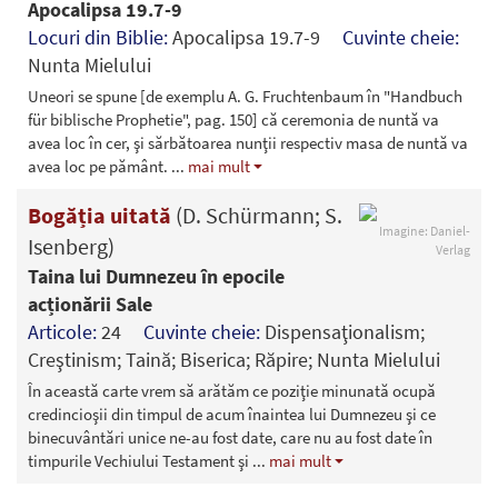
Apocalipsa 19.7-9
Locuri din Biblie:
Apocalipsa 19.7-9
Cuvinte cheie:
Nunta Mielului
Uneori se spune [de exemplu A. G. Fruchtenbaum în "Handbuch
für biblische Prophetie", pag. 150] că ceremonia de nuntă va
avea loc în cer, şi sărbătoarea nunţii respectiv masa de nuntă va
avea loc pe pământ.
...
mai mult
Bogăția uitată
(D. Schürmann; S.
Imagine: Daniel-
Isenberg)
Verlag
Taina lui Dumnezeu în epocile
acționării Sale
Articole:
24
Cuvinte cheie:
Dispensaţionalism;
Creştinism; Taină; Biserica; Răpire; Nunta Mielului
În această carte vrem să arătăm ce poziţie minunată ocupă
credincioşii din timpul de acum înaintea lui Dumnezeu şi ce
binecuvântări unice ne-au fost date, care nu au fost date în
timpurile Vechiului Testament şi
...
mai mult