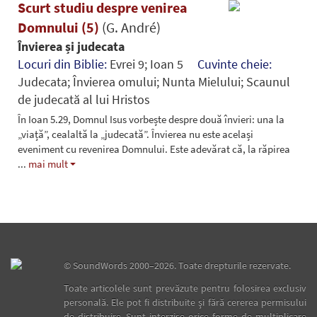
Scurt studiu despre venirea
Domnului (5)
(G. André)
Învierea și judecata
Locuri din Biblie:
Evrei 9; Ioan 5
Cuvinte cheie:
Judecata; Învierea omului; Nunta Mielului; Scaunul
de judecată al lui Hristos
În Ioan 5.29, Domnul Isus vorbește despre două învieri: una la
„viață”, cealaltă la „judecată”. Învierea nu este același
eveniment cu revenirea Domnului. Este adevărat că, la răpirea
...
mai mult
©
SoundWords
2000–2026. Toate drepturile rezervate.
Toate articolele sunt prevăzute pentru folosirea exclusiv
personală. Ele pot fi distribuite şi fără cererea permisului
de distribuire. Sunt interzise orice forme de multiplicare