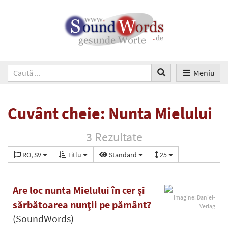
Meniu
Cuvânt cheie: Nunta Mielului
3 Rezultate
RO, SV
Titlu
Standard
25
Are loc nunta Mielului în cer şi
Imagine: Daniel-
sărbătoarea nunţii pe pământ?
Verlag
(SoundWords)