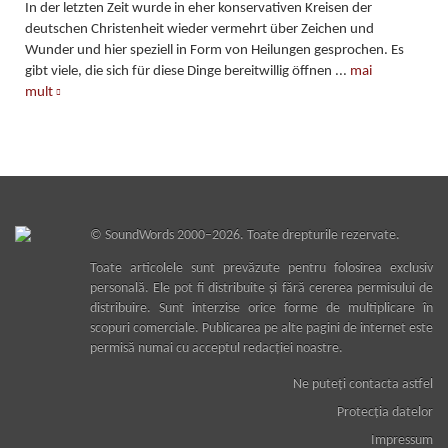
In der letzten Zeit wurde in eher konservativen Kreisen der
deutschen Christenheit wieder vermehrt über Zeichen und
Wunder und hier speziell in Form von Heilungen gesprochen. Es
gibt viele, die sich für diese Dinge bereitwillig öffnen
...
mai
mult
©
SoundWords
2000–2026. Toate drepturile rezervate.
Toate articolele sunt prevăzute pentru folosirea exclusiv
personală. Ele pot fi distribuite şi fără cererea permisului de
distribuire. Sunt interzise orice forme de multiplicare în
scopuri comerciale. Publicarea pe alte pagini de internet este
permisă numai cu acceptul redacţiei noastre.
Ne puteţi contacta astfel
Protecţia datelor
Impressum