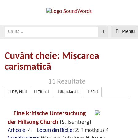
Meniu
Cuvânt cheie: Mișcarea
carismatică
11 Rezultate
DE, NL
Titlu
Standard
25
Eine kritische Untersuchung
der Hillsong Church
(S. Isenberg)
Articole:
4
Locuri din Biblie:
2. Timotheus 4