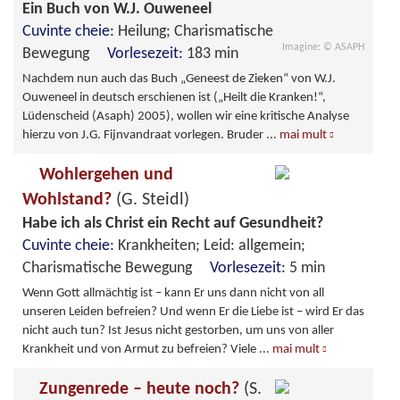
Ein Buch von W.J. Ouweneel
Cuvinte cheie:
Heilung; Charismatische
Imagine: © ASAPH
Bewegung
Vorlesezeit:
183 min
Nachdem nun auch das Buch „Geneest de Zieken“ von W.J.
Ouweneel in deutsch erschienen ist („Heilt die Kranken!“,
Lüdenscheid (Asaph) 2005), wollen wir eine kritische Analyse
hierzu von J.G. Fijnvandraat vorlegen. Bruder
...
mai mult
Wohlergehen und
Wohlstand?
(G. Steidl)
Habe ich als Christ ein Recht auf Gesundheit?
Cuvinte cheie:
Krankheiten; Leid: allgemein;
Charismatische Bewegung
Vorlesezeit:
5 min
Wenn Gott allmächtig ist – kann Er uns dann nicht von all
unseren Leiden befreien? Und wenn Er die Liebe ist – wird Er das
nicht auch tun? Ist Jesus nicht gestorben, um uns von aller
Krankheit und von Armut zu befreien? Viele
...
mai mult
Zungenrede – heute noch?
(S.