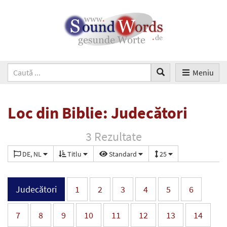
Meniu
Loc din Biblie: Judecători
3 Rezultate
DE, NL
Titlu
Standard
25
Judecători
1
2
3
4
5
6
7
8
9
10
11
12
13
14