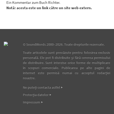
Ein Kommentar zum Buch Richter.
Notă: acesta este un link către un site web extern.
©
SoundWords
2000–2026. Toate drepturile rezervate.
Toate articolele sunt prevăzute pentru folosirea exclusiv
personală. Ele pot fi distribuite şi fără cererea permisului
de distribuire. Sunt interzise orice forme de multiplicare
în scopuri comerciale. Publicarea pe alte pagini de
internet este permisă numai cu acceptul redacţiei
noastre.
Ne puteţi contacta astfel
Protecţia datelor
Impressum