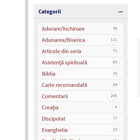
Categorii
Adorare/închinare
38
Adunarea/Biserica
111
Articole din seria
73
Asistenţă spirituală
65
Biblia
16
Carte recomandată
24
Comentarii
205
Creaţia
4
Discipolat
77
Evanghelia
23