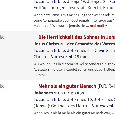
Locuri din Biblie:
Jesaja 49; Jesaja 50
Cu
Enttäuschungen; Jesus: als Knecht; Er
Wer diente jemals mit mehr Hingabe? Wer handelte 
seine Abhängigkeit von Gott jemals intensiver aus?
Macht aus? Wo wurde jemals ein
...
mai mult
Die Herrlichkeit des Sohnes in Jo
Jesus Christus – der Gesandte des Vaters
Locuri din Biblie:
Johannes 6
Cuvinte ch
Christi
Vorlesezeit:
25 min
Wir wollen uns in diesem Artikel besonders einige
Aussagen in diesem Kapitel sollen uns dabei helfen
kommen.
Mehr als ein guter Mensch
(D.R. Re
Johannes 10,33.20; 20,28
Locuri din Biblie:
Johannes 10; Johanne
(Jahwe); Gottheit des Herrn
Vorlesezeit
Wenn Jesus nicht mehr als ein guter Mensch war, wa