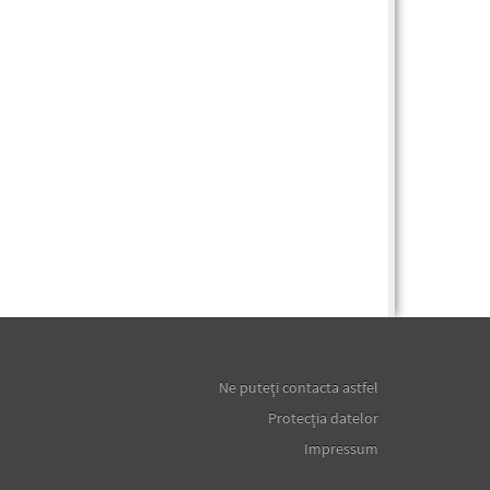
Ne puteţi contacta astfel
Protecţia datelor
Impressum