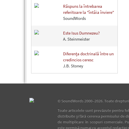
Răspuns la întrebarea
referitoare la "întâia înviere"
SoundWords
Este Isus Dumnezeu?
A. Steinmeister
Diferenţa doctrinală între un
credincios ceresc
J.B. Stoney
©
SoundWords
2000–2026. Toate drepturil
Toate articolele sunt prevăzute pentru fol
distribuite şi fără cererea permisului de d
de multiplicare în scopuri comerciale. Pu
este permisă numai cu acceptul redacţiei 