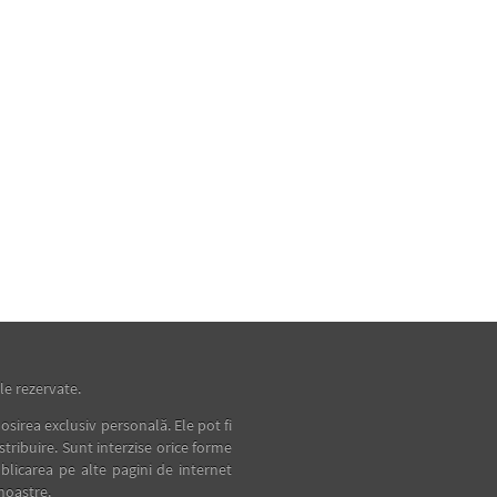
e rezervate.
osirea exclusiv personală. Ele pot fi
istribuire. Sunt interzise orice forme
blicarea pe alte pagini de internet
noastre.