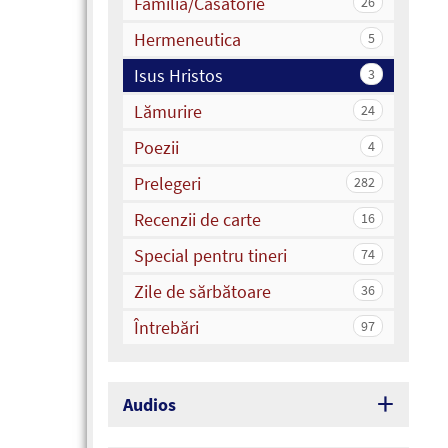
Familia/Căsătorie
26
Hermeneutica
5
Isus Hristos
3
Lămurire
24
Poezii
4
Prelegeri
282
Recenzii de carte
16
Special pentru tineri
74
Zile de sărbătoare
36
Întrebări
97
Audios