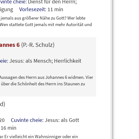
vinte cheie:
Dienst für den Herrn;
mutigung
Vorlesezeit:
11 min
jemals aus größerer Nähe zu Gott? Wer lebte
 Wen stattete Gott jemals mit mehr Autorität und
hannes 6
(P.-R. Schulz)
eie:
Jesus: als Mensch; Herrlichkeit
n Aussagen des Herrn aus Johannes 6 widmen. Vier
, über die Schönheit des Herrn ins Staunen zu
id)
s 20
Cuvinte cheie:
Jesus: als Gott
:
16 min
r Er vielleicht ein Wahnsinniger oder ein