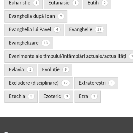
Euharistie
Eutanasie
Eutih
1
1
2
Evanghelia după Ioan
9
Evanghelia lui Pavel
Evanghelie
4
29
Evanghelizare
13
Evenimente ale timpului/întâmplări actuale/actualități
Evlavia
Evoluţie
1
9
Excludere (disciplinare)
Extratereştri
12
1
Ezechia
Ezoteric
Ezra
3
3
1