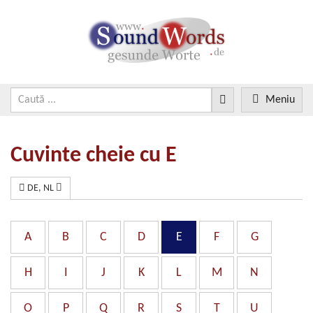
Meniu
Cuvinte cheie cu E
DE, NL
A
B
C
D
E
F
G
H
I
J
K
L
M
N
O
P
Q
R
S
T
U