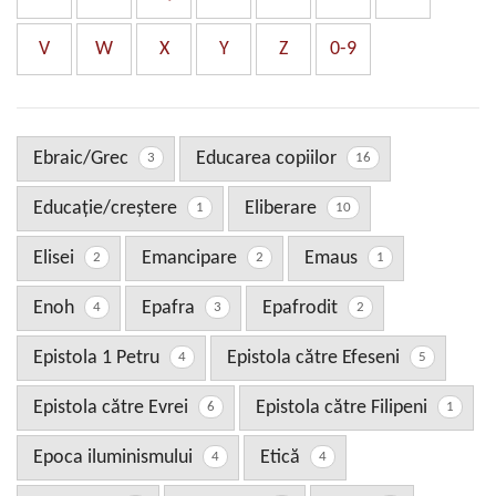
V
W
X
Y
Z
0-9
Ebraic/Grec
Educarea copiilor
3
16
Educaţie/creştere
Eliberare
1
10
Elisei
Emancipare
Emaus
2
2
1
Enoh
Epafra
Epafrodit
4
3
2
Epistola 1 Petru
Epistola către Efeseni
4
5
Epistola către Evrei
Epistola către Filipeni
6
1
Epoca iluminismului
Etică
4
4