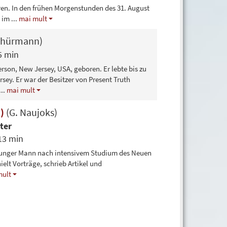
ren. In den frühen Morgenstunden des 31. August
g im
...
mai mult
chürmann)
5 min
son, New Jersey, USA, geboren. Er lebte bis zu
sey. Er war der Besitzer von Present Truth
...
mai mult
3)
(G. Naujoks)
ter
13 min
 junger Mann nach intensivem Studium des Neuen
elt Vorträge, schrieb Artikel und
mult