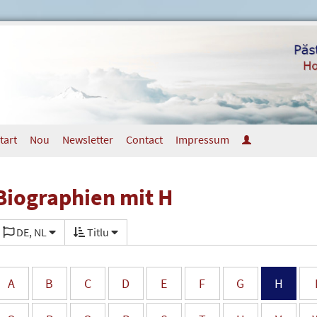
tart
Nou
Newsletter
Contact
Impressum
Biographien mit H
DE, NL
Titlu
A
B
C
D
E
F
G
H