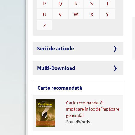
P
Q
R
S
T
U
V
W
X
Y
Z
Serii de articole
Multi-Download
Carte recomandată
Carte recomandată:
Împăcare în loc de împăcare
generală!
SoundWords