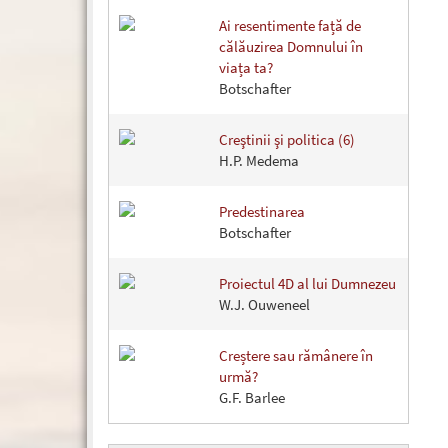
Ai resentimente față de
călăuzirea Domnului în
viața ta?
Botschafter
Creştinii şi politica (6)
H.P. Medema
Predestinarea
Botschafter
Proiectul 4D al lui Dumnezeu
W.J. Ouweneel
Creștere sau rămânere în
urmă?
G.F. Barlee