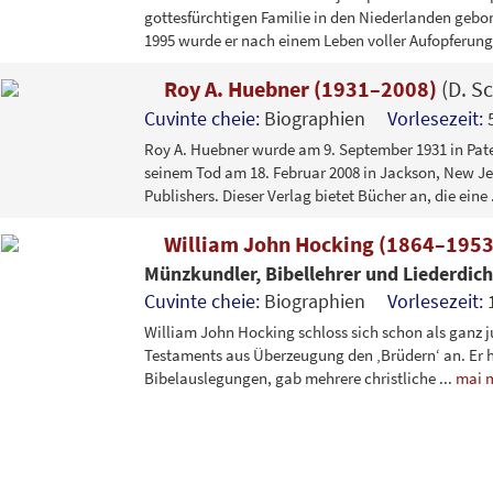
gottesfürchtigen Familie in den Niederlanden gebo
1995 wurde er nach einem Leben voller Aufopferun
Roy A. Huebner (1931–2008)
(D. S
Cuvinte cheie:
Biographien
Vorlesezeit:
Roy A. Huebner wurde am 9. September 1931 in Pater
seinem Tod am 18. Februar 2008 in Jackson, New Jer
Publishers. Dieser Verlag bietet Bücher an, die eine
William John Hocking (1864–195
Münzkundler, Bibellehrer und Liederdich
Cuvinte cheie:
Biographien
Vorlesezeit:
William John Hocking schloss sich schon als ganz
Testaments aus Überzeugung den ‚Brüdern‘ an. Er hi
Bibelauslegungen, gab mehrere christliche
...
mai 