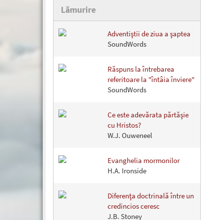
Lămurire
Adventiştii de ziua a şaptea
SoundWords
Răspuns la întrebarea
referitoare la "întâia înviere"
SoundWords
Ce este adevărata părtăşie
cu Hristos?
W.J. Ouweneel
Evanghelia mormonilor
H.A. Ironside
Diferenţa doctrinală între un
credincios ceresc
J.B. Stoney