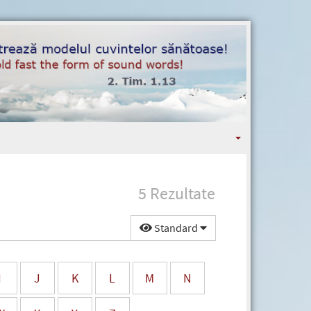
5 Rezultate
Standard
I
J
K
L
M
N