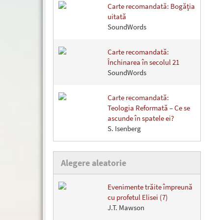
Carte recomandată: Bogăţia
uitată
SoundWords
Carte recomandată:
Închinarea în secolul 21
SoundWords
Carte recomandată:
Teologia Reformată – Ce se
ascunde în spatele ei?
S. Isenberg
Alegere aleatorie
Evenimente trăite împreună
cu profetul Elisei (7)
J.T. Mawson