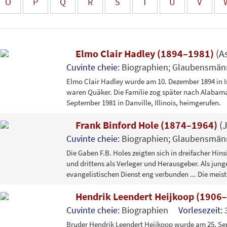
O
P
Q
R
S
T
U
V
Elmo Clair Hadley (1894–1981)
(A
Cuvinte cheie:
Biographien; Glaubensm
Elmo Clair Hadley wurde am 10. Dezember 1894 in Iro
waren Quäker. Die Familie zog später nach Alabam
September 1981 in Danville, Illinois, heimgerufen.
Frank Binford Hole (1874–1964)
(
Cuvinte cheie:
Biographien; Glaubensm
Die Gaben F.B. Holes zeigten sich in dreifacher Hinsi
und drittens als Verleger und Herausgeber. Als jung
evangelistischen Dienst eng verbunden ... Die meis
Hendrik Leendert Heijkoop (1906
Cuvinte cheie:
Biographien
Vorlesezeit:
Bruder Hendrik Leendert Heijkoop wurde am 25. Sep