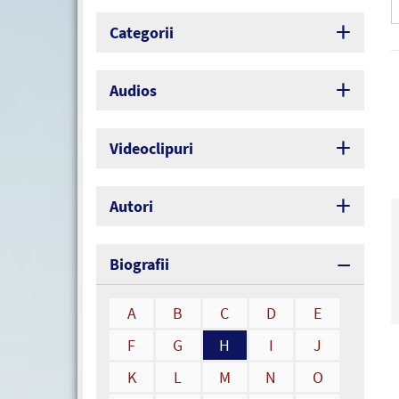
Categorii
Audios
Videoclipuri
Autori
Biografii
A
B
C
D
E
F
G
H
I
J
K
L
M
N
O