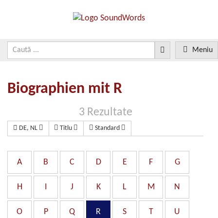
Meniu
Biographien mit R
3 Rezultate
DE, NL
Titlu
Standard
A
B
C
D
E
F
G
H
I
J
K
L
M
N
O
P
Q
R
S
T
U