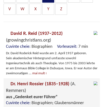
V
W
X
Y
Z
David R. Reid (1937–2012)
(growingchristians.org)
Cuvinte cheie:
Biographien
Vorlesezeit:
7 min
Dr. David Roderick Reid wurde am 2. April 1937 geboren.
Sein akademischer Hintergrund umfasste sowohl
Ingenieurtechnik als auch Theologie. Von 1975 bis 2003 lehrte
er am Emmaus Bible College in Dubuque, Iowa. Er war Autor der
zweimonatigen
...
mai mult
Dr. Henri Rossier (1835–1928)
(A.
Remmers)
aus „Gedenket eurer Führer“
Cuvinte cheie:
Biographien; Glaubensmänner