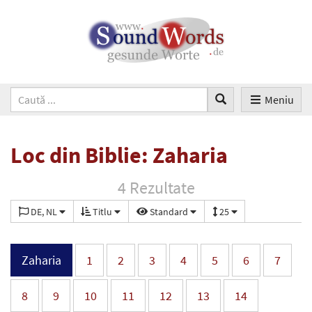
Meniu
Loc din Biblie: Zaharia
4 Rezultate
DE, NL
Titlu
Standard
25
Zaharia
1
2
3
4
5
6
7
8
9
10
11
12
13
14