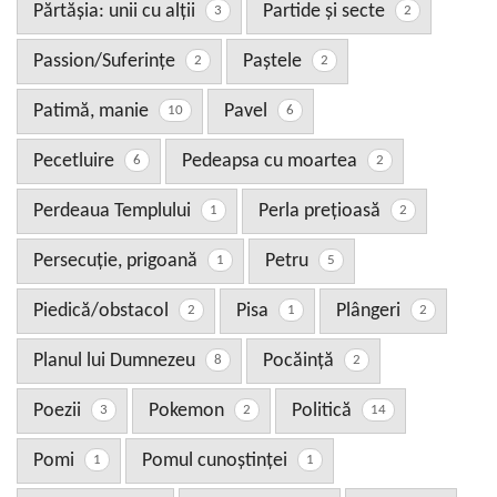
Părtăşia: unii cu alţii
Partide şi secte
3
2
Passion/Suferinţe
Paştele
2
2
Patimă, manie
Pavel
10
6
Pecetluire
Pedeapsa cu moartea
6
2
Perdeaua Templului
Perla preţioasă
1
2
Persecuție, prigoană
Petru
1
5
Piedică/obstacol
Pisa
Plângeri
2
1
2
Planul lui Dumnezeu
Pocăinţă
8
2
Poezii
Pokemon
Politică
3
2
14
Pomi
Pomul cunoştinţei
1
1