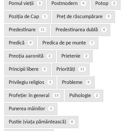
Pomul vieţii
Postmodern
Potop
3
4
2
Poziţia de Cap
Preț de răscumpărare
1
9
Predestinare
Predestinarea dublă
11
4
Predică
Predica de pe munte
9
7
Preoţia aaronită
Prietenie
2
2
Principii libere
Priorităţi
3
11
Privilegiu religios
Probleme
1
9
Profeţie: în general
Psihologie
13
2
Punerea mâinilor
1
Pustie (viaţa pământească)
6