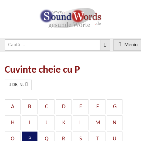
Meniu
Cuvinte cheie cu P
DE, NL
A
B
C
D
E
F
G
H
I
J
K
L
M
N
O
P
Q
R
S
T
U