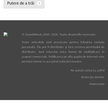
Putere de a trăi
1
©
SoundWords
2000–2026. Toate drepturile rezervate.
Toate articolele sunt prevăzute pentru folosirea exclusiv
personală. Ele pot fi distribuite şi fără cererea permisului de
distribuire. Sunt interzise orice forme de multiplicare în
scopuri comerciale. Publicarea pe alte pagini de internet este
permisă numai cu acceptul redacţiei noastre.
Ne puteţi contacta astfel
Protecţia datelor
Impressum