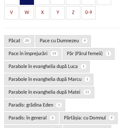
V
W
X
Y
Z
0-9
Păcat
Pace cu Dumnezeu
20
9
Pace în împrejurări
Păr (Părul femeii)
19
1
Parabole în evanghelia după Luca
1
Parabole în evanghelia după Marcu
1
Parabole în evanghelia după Matei
11
Paradis: grădina Eden
1
Paradis: în general
Părtăşia: cu Domnul
3
9