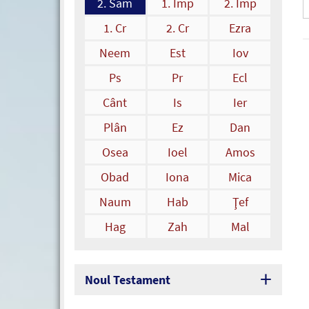
2. Sam
1. Împ
2. Împ
1. Cr
2. Cr
Ezra
Neem
Est
Iov
Ps
Pr
Ecl
Cânt
Is
Ier
Plân
Ez
Dan
Osea
Ioel
Amos
Obad
Iona
Mica
Naum
Hab
Ţef
Hag
Zah
Mal
Noul Testament