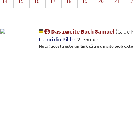
14
15
16
17
18
19
20
21
2
Das zweite Buch Samuel
(G. de 
Locuri din Biblie:
2. Samuel
Notă: acesta este un link către un site web ext