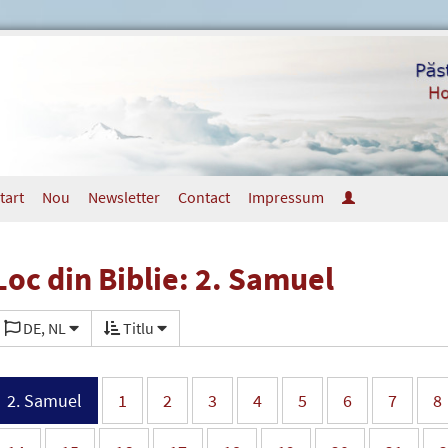
tart
Nou
Newsletter
Contact
Impressum
Loc din Biblie: 2. Samuel
DE, NL
Titlu
2. Samuel
1
2
3
4
5
6
7
8