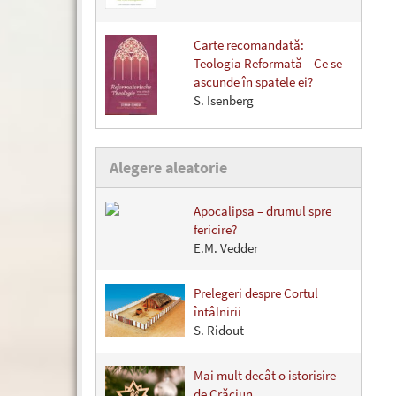
Carte recomandată:
Teologia Reformată – Ce se
ascunde în spatele ei?
S. Isenberg
Alegere aleatorie
Apocalipsa – drumul spre
fericire?
E.M. Vedder
Prelegeri despre Cortul
întâlnirii
S. Ridout
Mai mult decât o istorisire
de Crăciun