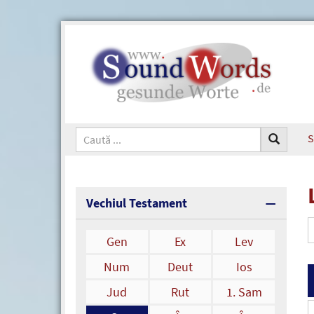
S
Vechiul Testament
Gen
Ex
Lev
Num
Deut
Ios
Jud
Rut
1. Sam