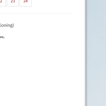
2
23
24
Koning)
ern.