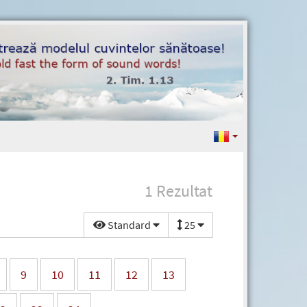
1 Rezultat
Standard
25
9
10
11
12
13