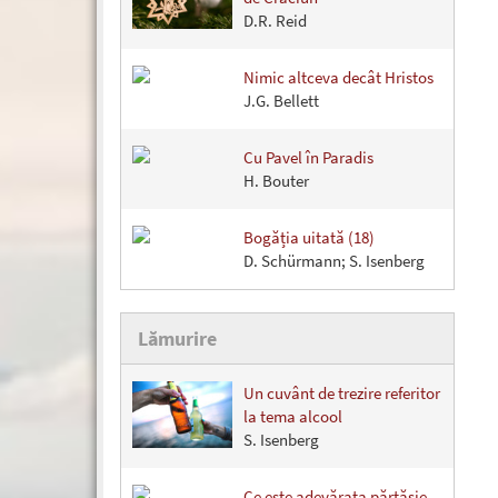
D.R. Reid
Nimic altceva decât Hristos
J.G. Bellett
Cu Pavel în Paradis
H. Bouter
Bogăția uitată (18)
D. Schürmann; S. Isenberg
Lămurire
Un cuvânt de trezire referitor
la tema alcool
S. Isenberg
Ce este adevărata părtăşie