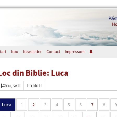
tart
Nou
Newsletter
Contact
Impressum
Loc din Biblie: Luca
EN, SV
Titlu
Luca
1
2
3
4
5
6
7
8
9