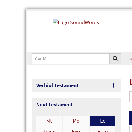
S
Vechiul Testament
Noul Testament
Mt
Mc
Lc
Ioan
Fap
Rom