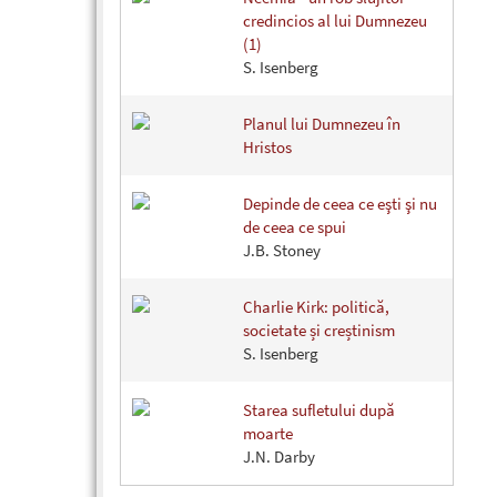
credincios al lui Dumnezeu
(1)
S. Isenberg
Planul lui Dumnezeu în
Hristos
Depinde de ceea ce eşti şi nu
de ceea ce spui
J.B. Stoney
Charlie Kirk: politică,
societate și creștinism
S. Isenberg
Starea sufletului după
moarte
J.N. Darby