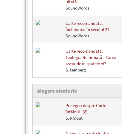
uitată
SoundWords
Carte recomandată:
Închinarea în secolul 21
SoundWords
Carte recomandată:
Teologia Reformată – Ce se
ascunde în spatele ei?
S. Isenberg
Alegere aleatorie
Prelegeri despre Cortul
întâlnirii (8)
S. Ridout
Neemia - un rob slujitor