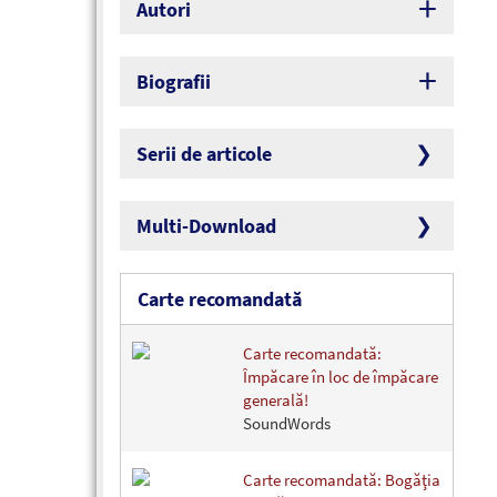
Autori
Biografii
Serii de articole
Multi-Download
Carte recomandată
Carte recomandată:
Împăcare în loc de împăcare
generală!
SoundWords
Carte recomandată: Bogăţia