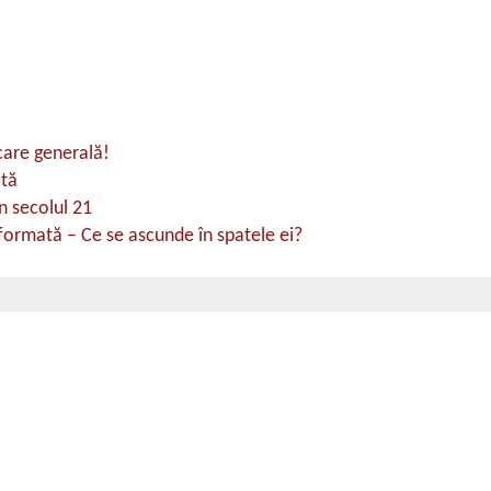
care generală!
ată
n secolul 21
ormată – Ce se ascunde în spatele ei?