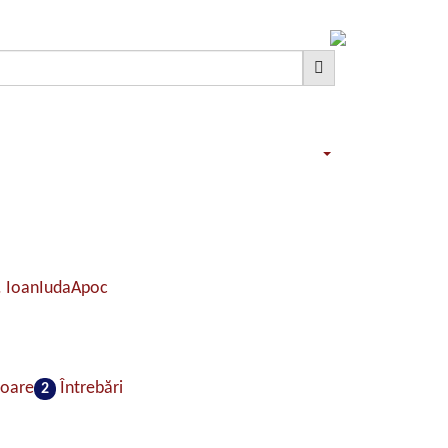
. Ioan
Iuda
Apoc
toare
Întrebări
2