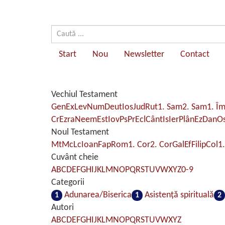
Start
Nou
Newsletter
Contact
Vechiul Testament
Gen
Ex
Lev
Num
Deut
Ios
Jud
Rut
1. Sam
2. Sam
1. Î
Cr
Ezra
Neem
Est
Iov
Ps
Pr
Ecl
Cânt
Is
Ier
Plân
Ez
Dan
O
Noul Testament
Mt
Mc
Lc
Ioan
Fap
Rom
1. Cor
2. Cor
Gal
Ef
Filip
Col
1.
Cuvânt cheie
A
B
C
D
E
F
G
H
I
J
K
L
M
N
O
P
Q
R
S
T
U
V
W
X
Y
Z
0-9
Categorii
Adunarea/Biserica
Asistenţă spirituală
1
1
2
Autori
A
B
C
D
E
F
G
H
I
J
K
L
M
N
O
P
Q
R
S
T
U
V
W
X
Y
Z