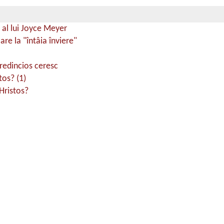
 al lui Joyce Meyer
are la "întâia înviere"
credincios ceresc
tos? (1)
Hristos?