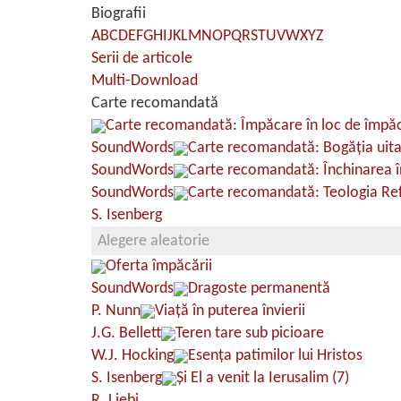
Biografii
A
B
C
D
E
F
G
H
I
J
K
L
M
N
O
P
Q
R
S
T
U
V
W
X
Y
Z
Serii de articole
Multi-Download
Carte recomandată
Carte recomandată: Împăcare în loc de împă
SoundWords
Carte recomandată: Bogăţia uit
SoundWords
Carte recomandată: Închinarea î
SoundWords
Carte recomandată: Teologia Ref
S. Isenberg
Alegere aleatorie
Oferta împăcării
SoundWords
Dragoste permanentă
P. Nunn
Viaţă în puterea învierii
J.G. Bellett
Teren tare sub picioare
W.J. Hocking
Esența patimilor lui Hristos
S. Isenberg
Și El a venit la Ierusalim (7)
R. Liebi