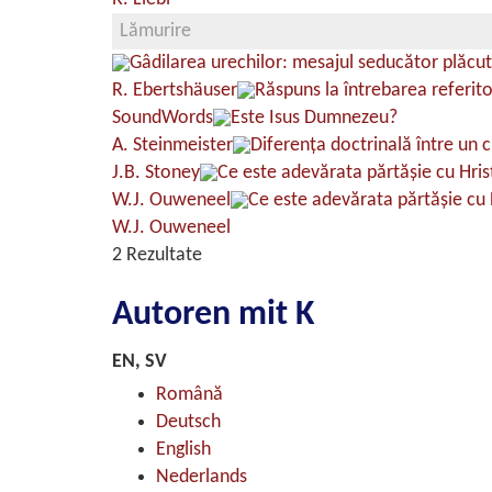
Lămurire
Gâdilarea urechilor: mesajul seducător plăcut
R. Ebertshäuser
Răspuns la întrebarea referito
SoundWords
Este Isus Dumnezeu?
A. Steinmeister
Diferenţa doctrinală între un 
J.B. Stoney
Ce este adevărata părtăşie cu Hris
W.J. Ouweneel
Ce este adevărata părtăşie cu 
W.J. Ouweneel
2 Rezultate
Autoren mit K
EN, SV
Română
Deutsch
English
Nederlands