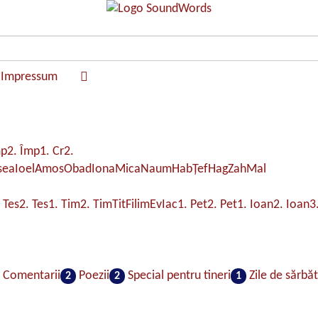
Impressum
mp
2. Împ
1. Cr
2.
sea
Ioel
Amos
Obad
Iona
Mica
Naum
Hab
Ţef
Hag
Zah
Mal
 Tes
2. Tes
1. Tim
2. Tim
Tit
Filim
Ev
Iac
1. Pet
2. Pet
1. Ioan
2. Ioan
3
Comentarii
Poezii
Special pentru tineri
Zile de sărbă
2
2
1