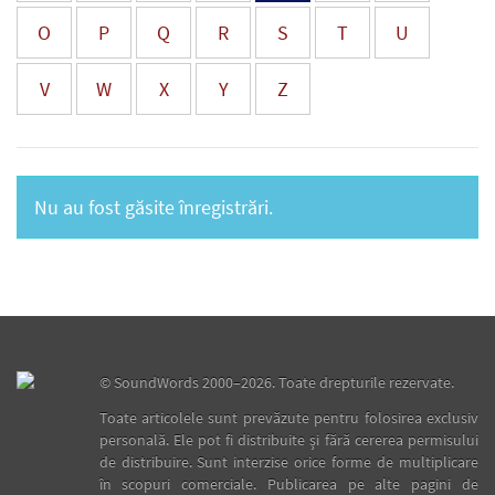
O
P
Q
R
S
T
U
V
W
X
Y
Z
Nu au fost găsite înregistrări.
©
SoundWords
2000–2026. Toate drepturile rezervate.
Toate articolele sunt prevăzute pentru folosirea exclusiv
personală. Ele pot fi distribuite şi fără cererea permisului
de distribuire. Sunt interzise orice forme de multiplicare
în scopuri comerciale. Publicarea pe alte pagini de