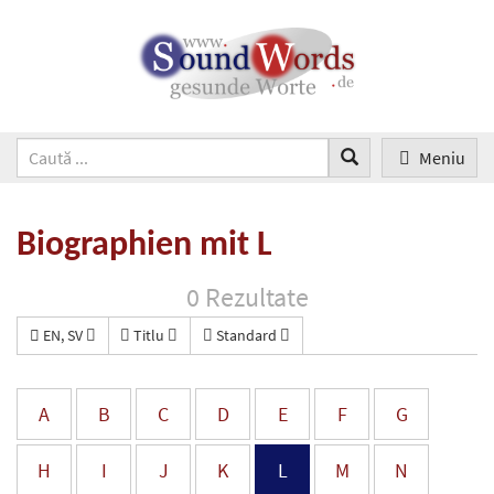
Meniu
Biographien mit L
0 Rezultate
EN, SV
Titlu
Standard
A
B
C
D
E
F
G
H
I
J
K
L
M
N