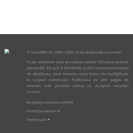
©
SoundWords
2000–2026. Toate drepturile rezervate.
Toate articolele sunt prevăzute pentru folosirea exclusiv
personală. Ele pot fi distribuite şi fără cererea permisului
de distribuire. Sunt interzise orice forme de multiplicare
în scopuri comerciale. Publicarea pe alte pagini de
internet este permisă numai cu acceptul redacţiei
noastre.
Ne puteţi contacta astfel
Protecţia datelor
Impressum