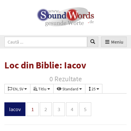
Meniu
Loc din Biblie: Iacov
0 Rezultate
EN, SV
Titlu
Standard
25
Iacov
1
2
3
4
5