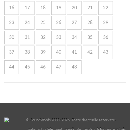
16
17
18
19
20
21
22
23
24
25
26
27
28
29
30
31
32
33
34
35
36
37
38
39
40
41
42
43
44
45
46
47
48
©
SoundWords
2000–2026. Toate drepturile rezervate.
Toate articolele sunt prevăzute pentru folosirea exclusiv