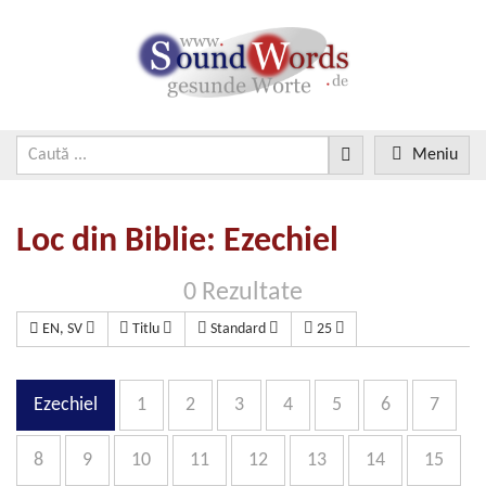
Meniu
Loc din Biblie: Ezechiel
0 Rezultate
EN, SV
Titlu
Standard
25
Ezechiel
1
2
3
4
5
6
7
8
9
10
11
12
13
14
15