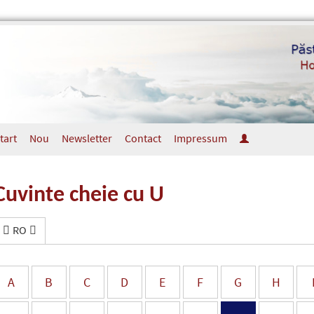
tart
Nou
Newsletter
Contact
Impressum
Cuvinte cheie cu U
RO
A
B
C
D
E
F
G
H