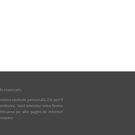
e rezervate.
osirea exclusiv personală. Ele pot fi
istribuire. Sunt interzise orice forme
blicarea pe alte pagini de internet
noastre.