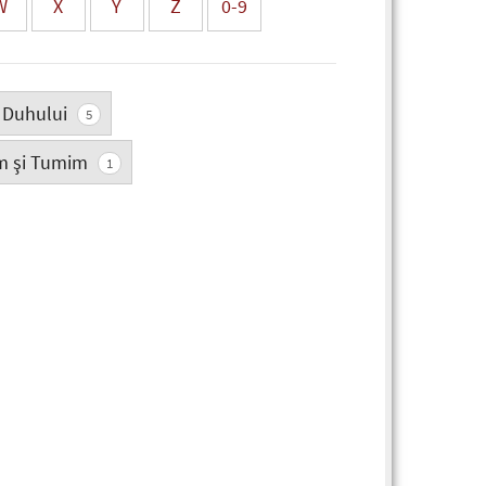
W
X
Y
Z
0-9
 Duhului
5
m şi Tumim
1