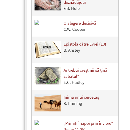
deznădăjdui
F.B. Hole
O alegere decisivă
C.W. Cooper
Epistola către Evrei (10)
B. Anstey
Ar trebui creştinii să ţină
sabatul?
E.C. Hadley
Inima unui cercetaş
R. Imming
„Primiți înapoi prin înviere”
(Evrei 11.35)