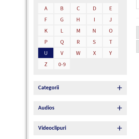
A
B
C
D
E
F
G
H
I
J
K
L
M
N
O
P
Q
R
S
T
U
V
W
X
Y
Z
0-9
Categorii
Audios
Videoclipuri