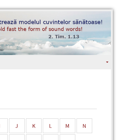
I
J
K
L
M
N