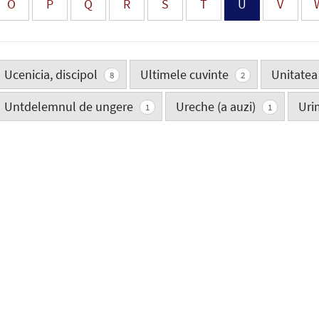
O
P
Q
R
S
T
U
V
Ucenicia, discipol
Ultimele cuvinte
Unitatea
8
2
Untdelemnul de ungere
Ureche (a auzi)
Uri
1
1