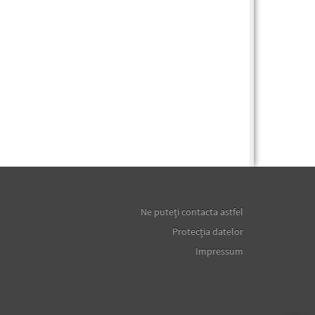
Ne puteţi contacta astfel
Protecţia datelor
Impressum