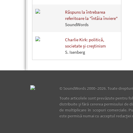
Răspuns la întrebarea
referitoare la "întâia înviere"
SoundWords
Charlie Kirk: politică,
societate și creștinism
S. Isenberg
©
SoundWords
2000–2026. Toate drepturil
Toate articolele sunt prevăzute pentru fol
distribuite şi fără cererea permisului de d
de multiplicare în scopuri comerciale. Pu
este permisă numai cu acceptul redacţiei 