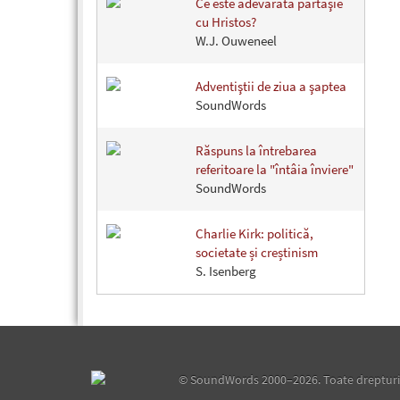
Ce este adevărata părtăşie
cu Hristos?
W.J. Ouweneel
Adventiştii de ziua a şaptea
SoundWords
Răspuns la întrebarea
referitoare la "întâia înviere"
SoundWords
Charlie Kirk: politică,
societate și creștinism
S. Isenberg
©
SoundWords
2000–2026. Toate drepturil