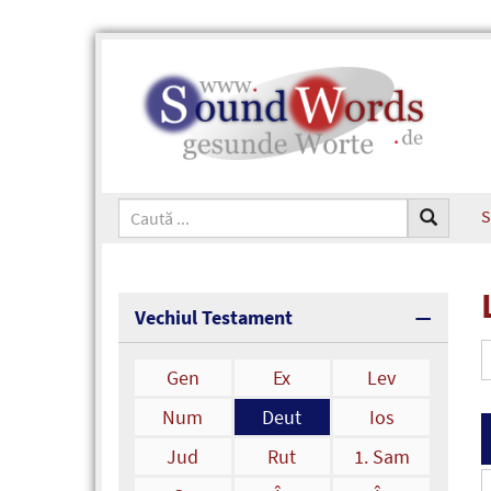
S
Vechiul Testament
Gen
Ex
Lev
Num
Deut
Ios
Jud
Rut
1. Sam