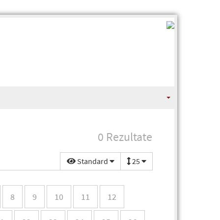
0 Rezultate
Standard
25
8
9
10
11
12