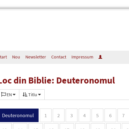
tart
Nou
Newsletter
Contact
Impressum
Loc din Biblie: Deuteronomul
EN
Titlu
Deuteronomul
1
2
3
4
5
6
7