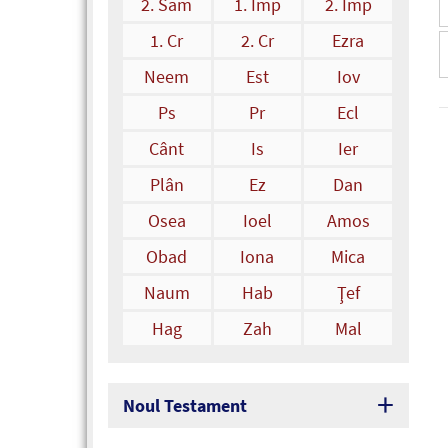
2. Sam
1. Împ
2. Împ
1. Cr
2. Cr
Ezra
Neem
Est
Iov
Ps
Pr
Ecl
Cânt
Is
Ier
Plân
Ez
Dan
Osea
Ioel
Amos
Obad
Iona
Mica
Naum
Hab
Ţef
Hag
Zah
Mal
Noul Testament