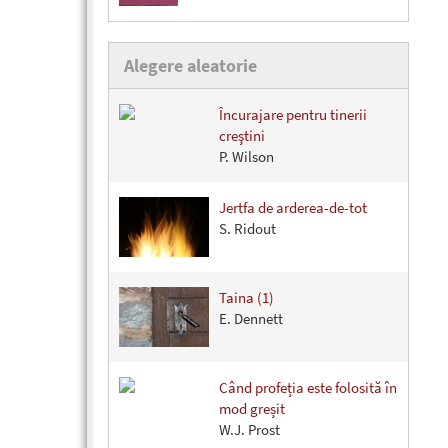
Alegere aleatorie
Încurajare pentru tinerii
creştini
P. Wilson
Jertfa de arderea-de-tot
S. Ridout
Taina (1)
E. Dennett
Când profeția este folosită în
mod greșit
W.J. Prost