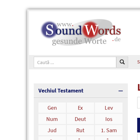
S
Vechiul Testament
Gen
Ex
Lev
Num
Deut
Ios
Jud
Rut
1. Sam