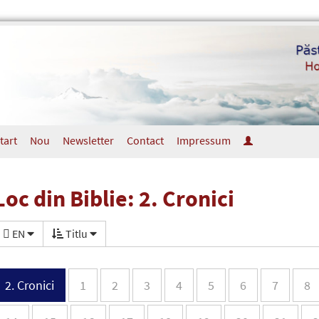
tart
Nou
Newsletter
Contact
Impressum
Loc din Biblie: 2. Cronici
EN
Titlu
2. Cronici
1
2
3
4
5
6
7
8