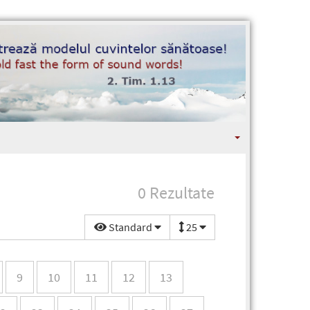
0 Rezultate
Standard
25
9
10
11
12
13