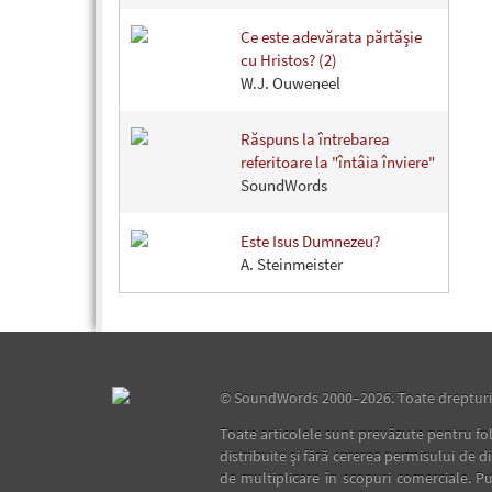
Ce este adevărata părtăşie
cu Hristos? (2)
W.J. Ouweneel
Răspuns la întrebarea
referitoare la "întâia înviere"
SoundWords
Este Isus Dumnezeu?
A. Steinmeister
©
SoundWords
2000–2026. Toate drepturil
Toate articolele sunt prevăzute pentru fol
distribuite şi fără cererea permisului de d
de multiplicare în scopuri comerciale. Pu