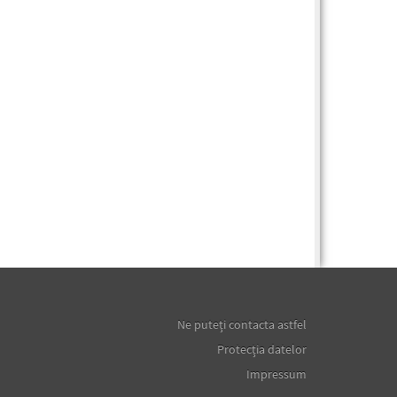
Ne puteţi contacta astfel
Protecţia datelor
Impressum