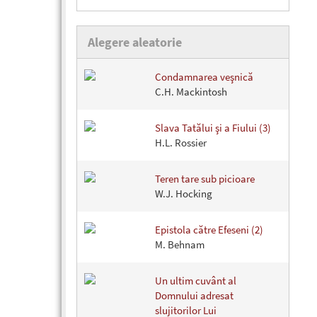
Alegere aleatorie
Condamnarea veşnică
C.H. Mackintosh
Slava Tatălui şi a Fiului (3)
H.L. Rossier
Teren tare sub picioare
W.J. Hocking
Epistola către Efeseni (2)
M. Behnam
Un ultim cuvânt al
Domnului adresat
slujitorilor Lui