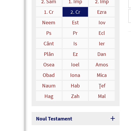
2. Sam
1. Împ
2. Împ
1. Cr
2. Cr
Ezra
Neem
Est
Iov
Ps
Pr
Ecl
Cânt
Is
Ier
Plân
Ez
Dan
Osea
Ioel
Amos
Obad
Iona
Mica
Naum
Hab
Ţef
Hag
Zah
Mal
Noul Testament