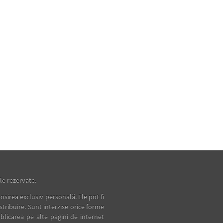
e rezervate.
osirea exclusiv personală. Ele pot fi
istribuire. Sunt interzise orice forme
blicarea pe alte pagini de internet