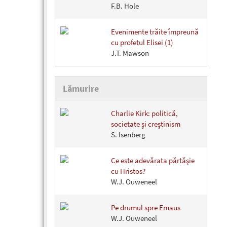
F.B. Hole
Evenimente trăite împreună
cu profetul Elisei (1)
J.T. Mawson
Lămurire
Charlie Kirk: politică,
societate și creștinism
S. Isenberg
Ce este adevărata părtăşie
cu Hristos?
W.J. Ouweneel
Pe drumul spre Emaus
W.J. Ouweneel