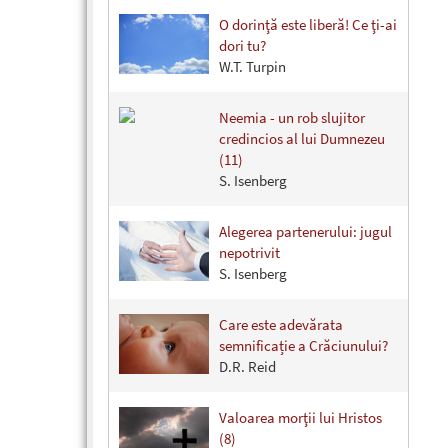
O dorinţă este liberă! Ce ţi-ai
dori tu?
W.T. Turpin
Neemia - un rob slujitor
credincios al lui Dumnezeu
(11)
S. Isenberg
Alegerea partenerului: jugul
nepotrivit
S. Isenberg
Care este adevărata
semnificație a Crăciunului?
D.R. Reid
Valoarea morţii lui Hristos
(8)