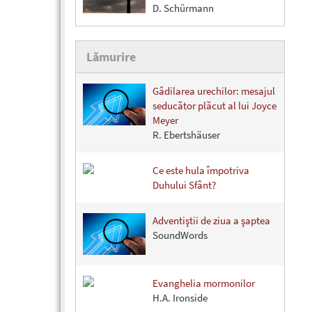
D. Schürmann
Lămurire
Gâdilarea urechilor: mesajul
seducător plăcut al lui Joyce
Meyer
R. Ebertshäuser
Ce este hula împotriva
Duhului Sfânt?
Adventiştii de ziua a şaptea
SoundWords
Evanghelia mormonilor
H.A. Ironside