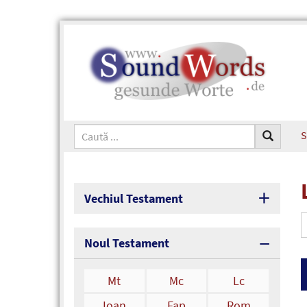
S
Vechiul Testament
Noul Testament
Mt
Mc
Lc
Ioan
Fap
Rom