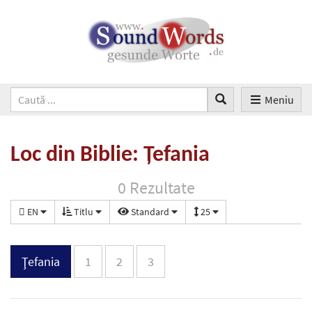
Meniu
Loc din Biblie: Ţefania
0 Rezultate
EN
Titlu
Standard
25
Ţefania
1
2
3