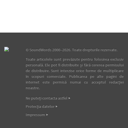
©
SoundWords
2000–2026. Toate drepturile rezervate.
Toate articolele sunt prevăzute pentru folosirea exclusiv
personală. Ele pot fi distribuite şi fără cererea permisului
de distribuire. Sunt interzise orice forme de multiplicare
în scopuri comerciale. Publicarea pe alte pagini de
internet este permisă numai cu acceptul redacţiei
noastre.
Ne puteţi contacta astfel
Protecţia datelor
Impressum