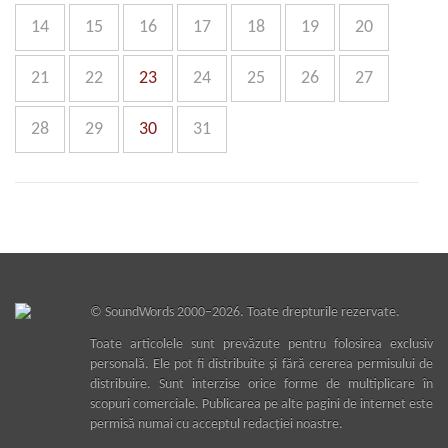
14
15
16
17
18
19
20
21
22
23
24
25
26
27
28
29
30
31
©
SoundWords
2000–2026. Toate drepturile rezervate.
Toate articolele sunt prevăzute pentru folosirea exclusiv
personală. Ele pot fi distribuite şi fără cererea permisului de
distribuire. Sunt interzise orice forme de multiplicare în
scopuri comerciale. Publicarea pe alte pagini de internet este
permisă numai cu acceptul redacţiei noastre.