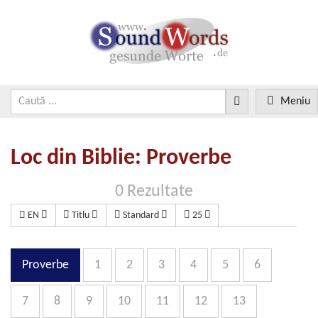
Meniu
Loc din Biblie: Proverbe
0 Rezultate
EN
Titlu
Standard
25
Proverbe
1
2
3
4
5
6
7
8
9
10
11
12
13