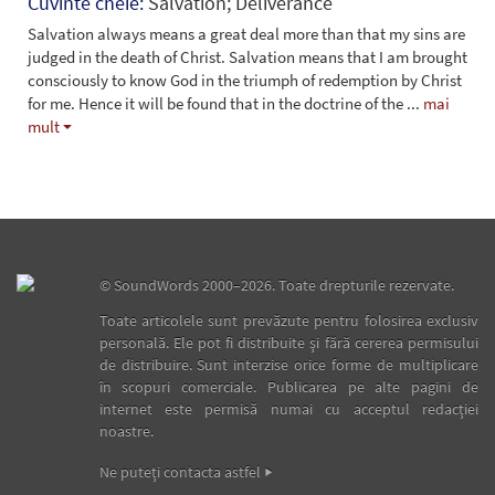
Cuvinte cheie:
Salvation; Deliverance
Salvation always means a great deal more than that my sins are
judged in the death of Christ. Salvation means that I am brought
consciously to know God in the triumph of redemption by Christ
for me. Hence it will be found that in the doctrine of the
...
mai
mult
©
SoundWords
2000–2026. Toate drepturile rezervate.
Toate articolele sunt prevăzute pentru folosirea exclusiv
personală. Ele pot fi distribuite şi fără cererea permisului
de distribuire. Sunt interzise orice forme de multiplicare
în scopuri comerciale. Publicarea pe alte pagini de
internet este permisă numai cu acceptul redacţiei
noastre.
Ne puteţi contacta astfel