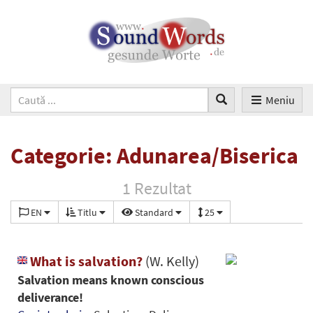
Meniu
Categorie: Adunarea/Biserica
1 Rezultat
EN
Titlu
Standard
25
What is salvation?
(W. Kelly)
Salvation means known conscious
deliverance!