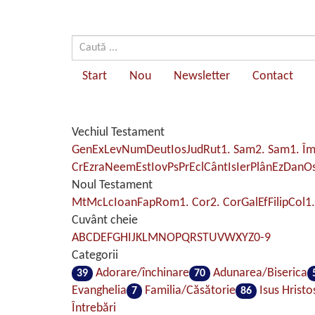
Start
Nou
Newsletter
Contact
Vechiul Testament
Gen
Ex
Lev
Num
Deut
Ios
Jud
Rut
1. Sam
2. Sam
1. Î
Cr
Ezra
Neem
Est
Iov
Ps
Pr
Ecl
Cânt
Is
Ier
Plân
Ez
Dan
O
Noul Testament
Mt
Mc
Lc
Ioan
Fap
Rom
1. Cor
2. Cor
Gal
Ef
Filip
Col
1.
Cuvânt cheie
A
B
C
D
E
F
G
H
I
J
K
L
M
N
O
P
Q
R
S
T
U
V
W
X
Y
Z
0-9
Categorii
Adorare/închinare
Adunarea/Biserica
39
70
Evanghelia
Familia/Căsătorie
Isus Hristo
7
86
Întrebări