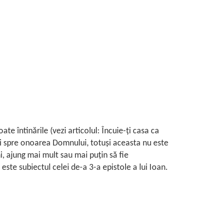
e întinările (vezi articolul: Încuie-ţi casa ca
i spre onoarea Domnului, totuşi aceasta nu este
i, ajung mai mult sau mai puţin să fie
este subiectul celei de-a 3-a epistole a lui Ioan.