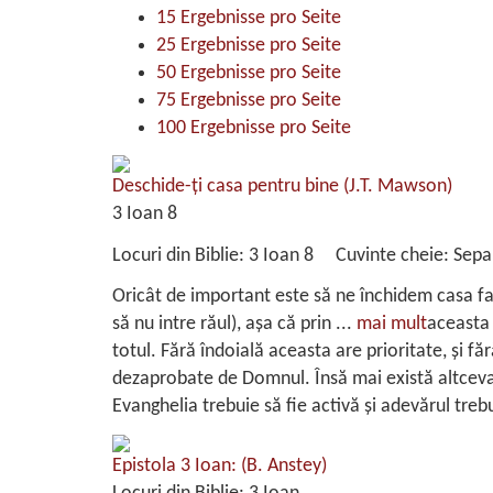
15 Ergebnisse pro Seite
25 Ergebnisse pro Seite
50 Ergebnisse pro Seite
75 Ergebnisse pro Seite
100 Ergebnisse pro Seite
Deschide-ţi casa pentru bine
(J.T. Mawson)
3 Ioan 8
Locuri din Biblie:
3 Ioan 8
Cuvinte cheie:
Sepa
Oricât de important este să ne închidem casa faţă
să nu intre răul), aşa că prin
...
mai mult
aceasta 
totul. Fără îndoială aceasta are prioritate, şi f
dezaprobate de Domnul. Însă mai există altceva şi
Evanghelia trebuie să fie activă şi adevărul trebui
Epistola 3 Ioan:
(B. Anstey)