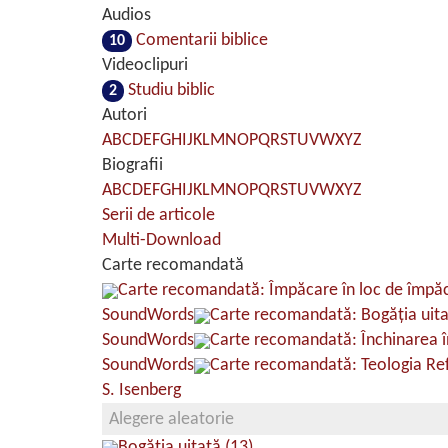
Audios
Comentarii biblice
10
Videoclipuri
Studiu biblic
2
Autori
A
B
C
D
E
F
G
H
I
J
K
L
M
N
O
P
Q
R
S
T
U
V
W
X
Y
Z
Biografii
A
B
C
D
E
F
G
H
I
J
K
L
M
N
O
P
Q
R
S
T
U
V
W
X
Y
Z
Serii de articole
Multi-Download
Carte recomandată
Carte recomandată: Împăcare în loc de împă
SoundWords
Carte recomandată: Bogăţia uit
SoundWords
Carte recomandată: Închinarea î
SoundWords
Carte recomandată: Teologia Ref
S. Isenberg
Alegere aleatorie
Bogăția uitată (13)