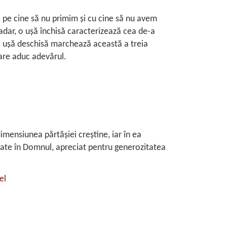
 pe cine să nu primim și cu cine să nu avem
adar, o ușă închisă caracterizează cea de-a
 o ușă deschisă marchează această a treia
care aduc adevărul.
imensiunea părtășiei creștine, iar în ea
frate în Domnul, apreciat pentru generozitatea
el