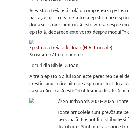
Locuri din Biblie:
3 Ioan
Această a treia epistolă o completează pe cea d
părtășie, iar în cea de-a treia epistolă ni se spu
doua scrisoare, pentru că este vorba despre mod
epistolă, deoarece este vorba despre modul în c
Epistola a treia a lui Ioan
(H.A. Ironside)
Scrisoare către un prieten
Locuri din Biblie:
3 Ioan
A treia epistolă a lui Ioan este perechea celei d
creștinismul mărginit este aspru mustrat. În ace
sa și a cărui casă este întotdeauna deschisă pen
©
SoundWords
2000–2026. Toate d
Toate articolele sunt prevăzute pe
personală. Ele pot fi distribuite şi
distribuire. Sunt interzise orice fo