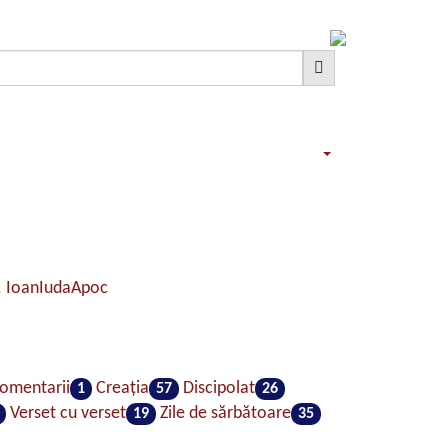
. Ioan
Iuda
Apoc
omentarii
Creaţia
Discipolat
1
57
26
Verset cu verset
Zile de sărbătoare
19
35