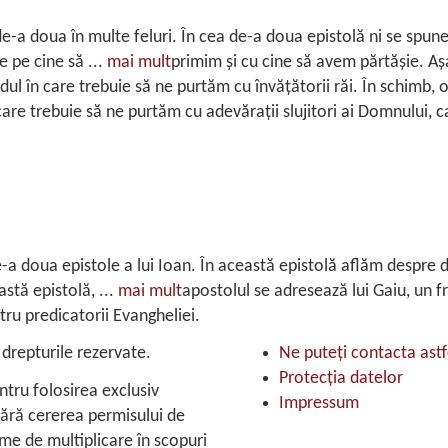
e-a doua în multe feluri. În cea de-a doua epistolă ni se spune
ne pe cine să
...
mai mult
primim și cu cine să avem părtășie. Aș
ul în care trebuie să ne purtăm cu învățătorii răi. În schimb,
are trebuie să ne purtăm cu adevărații slujitori ai Domnului, 
e-a doua epistole a lui Ioan. În această epistolă aflăm despre d
astă epistolă,
...
mai mult
apostolul se adresează lui Gaiu, un 
tru predicatorii Evangheliei.
repturile rezervate.
Ne puteţi contacta astf
Protecţia datelor
ntru folosirea exclusiv
Impressum
 fără cererea permisului de
rme de multiplicare în scopuri