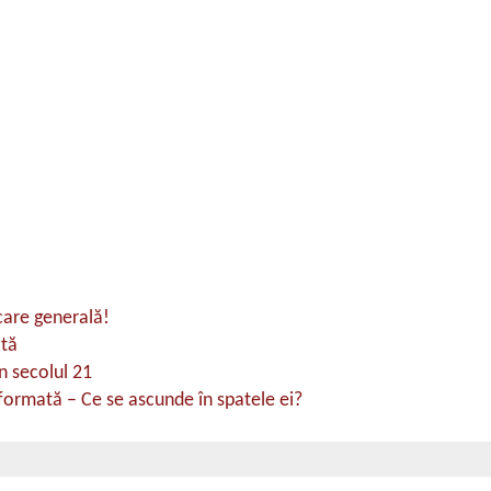
care generală!
ată
n secolul 21
ormată – Ce se ascunde în spatele ei?