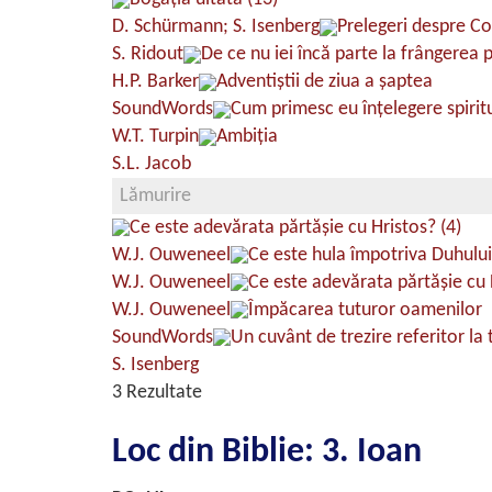
D. Schürmann; S. Isenberg
Prelegeri despre Cort
S. Ridout
De ce nu iei încă parte la frângerea p
H.P. Barker
Adventiştii de ziua a şaptea
SoundWords
Cum primesc eu înţelegere spirit
W.T. Turpin
Ambiţia
S.L. Jacob
Lămurire
Ce este adevărata părtăşie cu Hristos? (4)
W.J. Ouweneel
Ce este hula împotriva Duhului
W.J. Ouweneel
Ce este adevărata părtăşie cu 
W.J. Ouweneel
Împăcarea tuturor oamenilor
SoundWords
Un cuvânt de trezire referitor la
S. Isenberg
3 Rezultate
Loc din Biblie: 3. Ioan