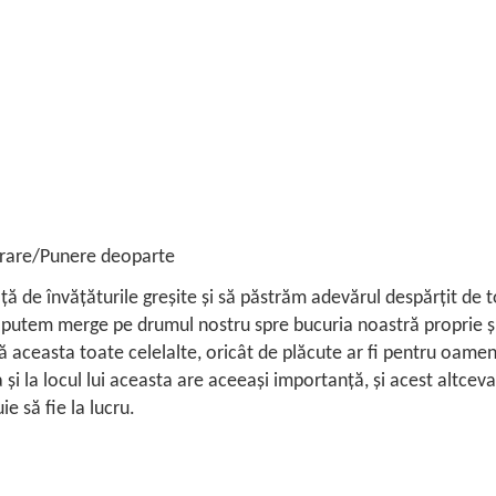
rare/Punere deoparte
 de învăţăturile greşite şi să păstrăm adevărul despărţit de toat
putem merge pe drumul nostru spre bucuria noastră proprie ş
ără aceasta toate celelalte, oricât de plăcute ar fi pentru oamen
 la locul lui aceasta are aceeaşi importanţă, şi acest altceva 
e să fie la lucru.