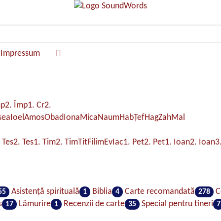
Impressum
mp
2. Împ
1. Cr
2.
sea
Ioel
Amos
Obad
Iona
Mica
Naum
Hab
Ţef
Hag
Zah
Mal
 Tes
2. Tes
1. Tim
2. Tim
Tit
Filim
Ev
Iac
1. Pet
2. Pet
1. Ioan
2. Ioan
3
Asistenţă spirituală
Biblia
Carte recomandată
C
55
1
4
278
s
Lămurire
Recenzii de carte
Special pentru tineri
17
1
35
7