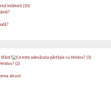
ul întâlnirii (10)
âinii?
uală?
 Sfânt?
Ce este adevărata părtăşie cu Hristos? (3)
Hristos? (2)
 tema alcool