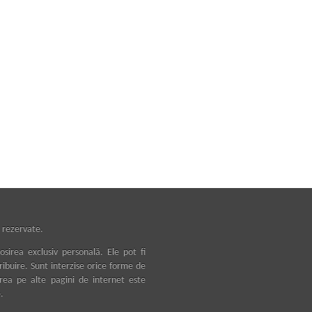
 rezervate.
osirea exclusiv personală. Ele pot fi
tribuire. Sunt interzise orice forme de
area pe alte pagini de internet este
.