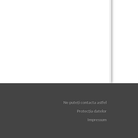
Ne puteţi contacta astfel
Protecţia datelor
Impressum