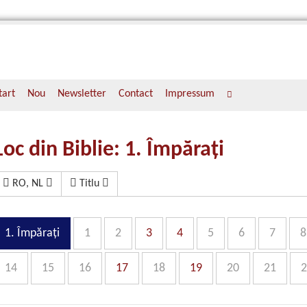
tart
Nou
Newsletter
Contact
Impressum
Loc din Biblie: 1. Împăraţi
RO, NL
Titlu
1. Împăraţi
1
2
3
4
5
6
7
8
14
15
16
17
18
19
20
21
2