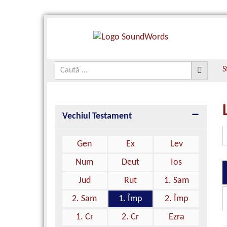
S
Vechiul Testament
Gen
Ex
Lev
Num
Deut
Ios
Jud
Rut
1. Sam
2. Sam
1. Împ
2. Împ
1. Cr
2. Cr
Ezra