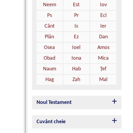
Neem
Est
Iov
Ps
Pr
Ecl
Cânt
Is
Ier
Plân
Ez
Dan
Osea
Ioel
Amos
Obad
Iona
Mica
Naum
Hab
Ţef
Hag
Zah
Mal
Noul Testament
Cuvânt cheie