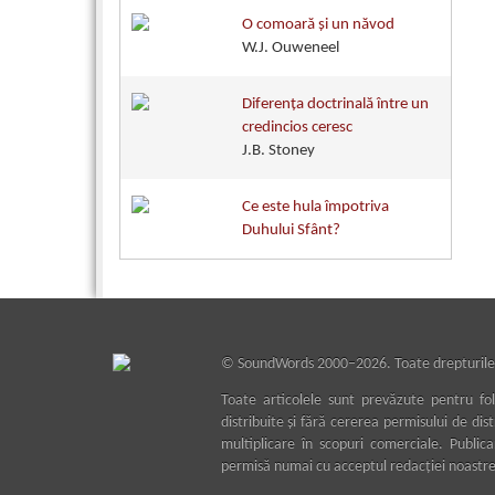
O comoară şi un năvod
W.J. Ouweneel
Diferenţa doctrinală între un
credincios ceresc
J.B. Stoney
Ce este hula împotriva
Duhului Sfânt?
©
SoundWords
2000–2026. Toate drepturile
Toate articolele sunt prevăzute pentru fol
distribuite şi fără cererea permisului de dis
multiplicare în scopuri comerciale. Public
permisă numai cu acceptul redacţiei noastre