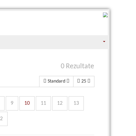
0 Rezultate
Standard
25
9
10
11
12
13
2