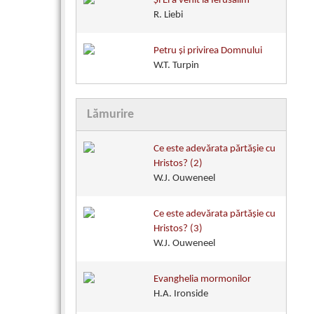
Și El a venit la Ierusalim
R. Liebi
Petru şi privirea Domnului
W.T. Turpin
Lămurire
Ce este adevărata părtăşie cu
Hristos? (2)
W.J. Ouweneel
Ce este adevărata părtăşie cu
Hristos? (3)
W.J. Ouweneel
Evanghelia mormonilor
H.A. Ironside