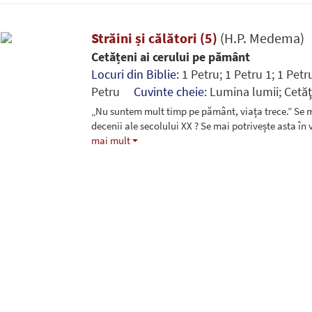
Străini și călători (5)
(H.P. Medema)
Cetățeni ai cerului pe pământ
Locuri din Biblie:
1 Petru; 1 Petru 1; 1 Petru
Petru
Cuvinte cheie:
Lumina lumii; Cetăţ
„Nu suntem mult timp pe pământ, viața trece.” Se ma
decenii ale secolului XX ? Se mai potrivește asta în
mai mult