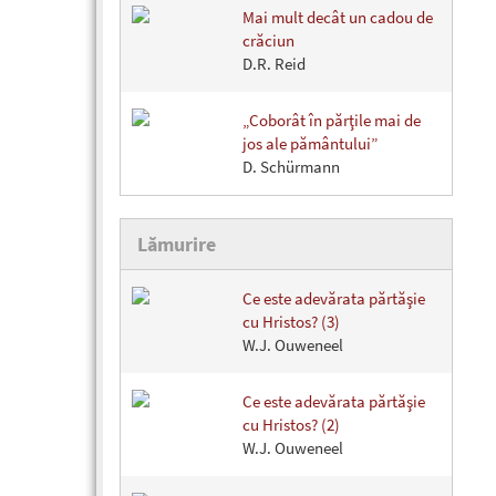
Mai mult decât un cadou de
crăciun
D.R. Reid
„Coborât în părţile mai de
jos ale pământului”
D. Schürmann
Lămurire
Ce este adevărata părtăşie
cu Hristos? (3)
W.J. Ouweneel
Ce este adevărata părtăşie
cu Hristos? (2)
W.J. Ouweneel