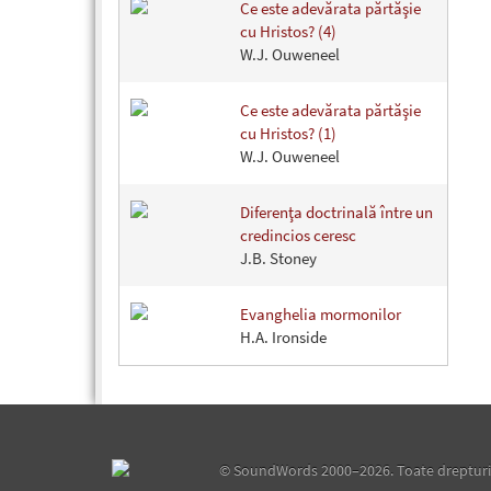
Ce este adevărata părtăşie
cu Hristos? (4)
W.J. Ouweneel
Ce este adevărata părtăşie
cu Hristos? (1)
W.J. Ouweneel
Diferenţa doctrinală între un
credincios ceresc
J.B. Stoney
Evanghelia mormonilor
H.A. Ironside
©
SoundWords
2000–2026. Toate drepturil