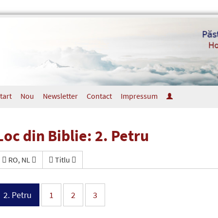
tart
Nou
Newsletter
Contact
Impressum
Loc din Biblie: 2. Petru
RO, NL
Titlu
2. Petru
1
2
3