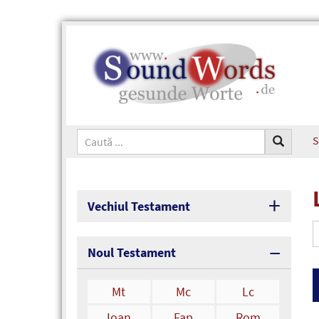
S
Vechiul Testament
Noul Testament
Mt
Mc
Lc
Ioan
Fap
Rom